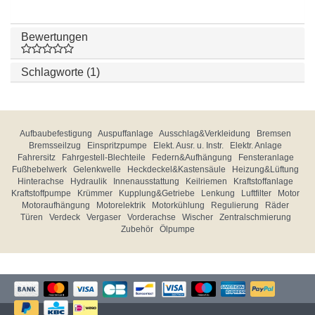
Bewertungen
Schlagworte (1)
Aufbaubefestigung
Auspuffanlage
Ausschlag&Verkleidung
Bremsen
Bremsseilzug
Einspritzpumpe
Elekt. Ausr. u. Instr.
Elektr. Anlage
Fahrersitz
Fahrgestell-Blechteile
Federn&Aufhängung
Fensteranlage
Fußhebelwerk
Gelenkwelle
Heckdeckel&Kastensäule
Heizung&Lüftung
Hinterachse
Hydraulik
Innenausstattung
Keilriemen
Kraftstoffanlage
Kraftstoffpumpe
Krümmer
Kupplung&Getriebe
Lenkung
Luftfilter
Motor
Motoraufhängung
Motorelektrik
Motorkühlung
Regulierung
Räder
Türen
Verdeck
Vergaser
Vorderachse
Wischer
Zentralschmierung
Zubehör
Ölpumpe