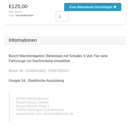
€125,00
Zum Warenkorb hinzufügen
Inkl. MwSt.
zzgl.
Versandkosten
Informationen
Bosch Warnblinkgeber, Blinkrelais mit Schalter, 6 Volt. Für viele
Fahrzeuge zur Nachrüstung einsetzbar.
Bosch Nr.: 0336851003 , F026T00010
Gruppe 54 , Elektrische Ausrüstung
GPSR-Informationen:
Robert Bosch GmbH
Robert-Bosch-Platz 1
70839 Gerlingen-Schillerhöhe
www.bosch.com /
kontakt@bosch.de