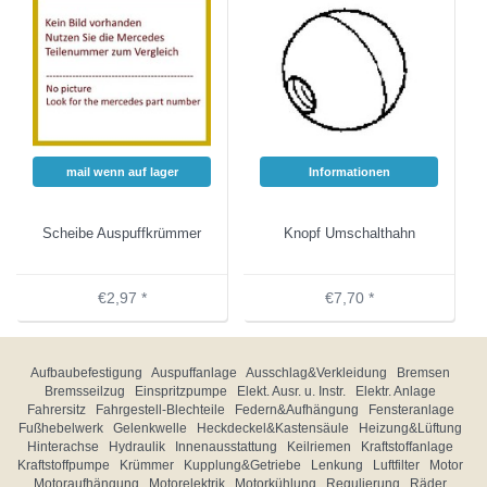
mail wenn auf lager
Informationen
Scheibe Auspuffkrümmer
Knopf Umschalthahn
€2,97 *
€7,70 *
Aufbaubefestigung
Auspuffanlage
Ausschlag&Verkleidung
Bremsen
Bremsseilzug
Einspritzpumpe
Elekt. Ausr. u. Instr.
Elektr. Anlage
Fahrersitz
Fahrgestell-Blechteile
Federn&Aufhängung
Fensteranlage
Fußhebelwerk
Gelenkwelle
Heckdeckel&Kastensäule
Heizung&Lüftung
Hinterachse
Hydraulik
Innenausstattung
Keilriemen
Kraftstoffanlage
Kraftstoffpumpe
Krümmer
Kupplung&Getriebe
Lenkung
Luftfilter
Motor
Motoraufhängung
Motorelektrik
Motorkühlung
Regulierung
Räder