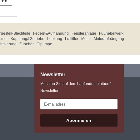
hern
gestell-Blechteile
Federn&Aufhängung
Fensteranlage
Fußhebelwerk
mmer
Kupplung&Getriebe
Lenkung
Luftfilter
Motor
Motoraufhängung
chmierung
Zubehör
Ölpumpe
Newsletter
Möchten Sie auf dem Laufenden bleiben?
Newsletter:
Abonnieren