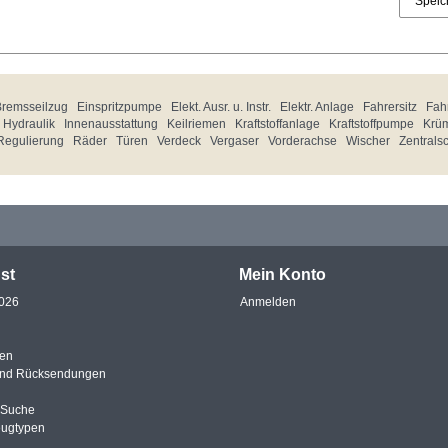
Speic
Bremsseilzug
Einspritzpumpe
Elekt. Ausr. u. Instr.
Elektr. Anlage
Fahrersitz
Fahr
Hydraulik
Innenausstattung
Keilriemen
Kraftstoffanlage
Kraftstoffpumpe
Krü
Regulierung
Räder
Türen
Verdeck
Vergaser
Vorderachse
Wischer
Zentrals
st
Mein Konto
2026
Anmelden
en
und Rücksendungen
e Suche
eugtypen