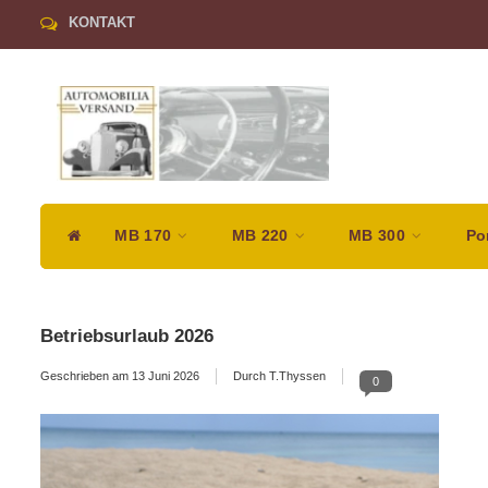
KONTAKT
MB 170
MB 220
MB 300
Po
Betriebsurlaub 2026
Geschrieben am
13 Juni 2026
Durch T.Thyssen
0