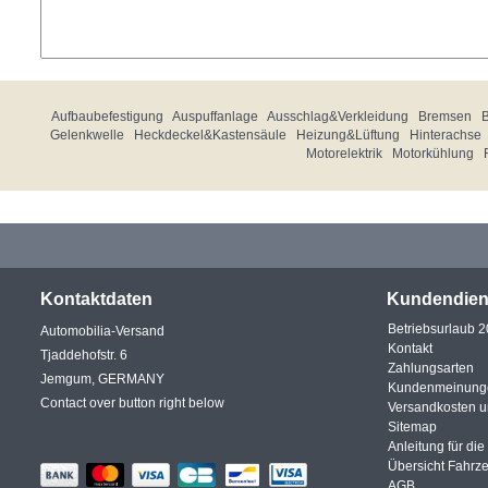
Aufbaubefestigung
Auspuffanlage
Ausschlag&Verkleidung
Bremsen
Gelenkwelle
Heckdeckel&Kastensäule
Heizung&Lüftung
Hinterachse
Motorelektrik
Motorkühlung
Kontaktdaten
Kundendien
Betriebsurlaub 
Automobilia-Versand
Kontakt
Tjaddehofstr. 6
Zahlungsarten
Jemgum, GERMANY
Kundenmeinung
Contact over button right below
Versandkosten 
Sitemap
Anleitung für di
Übersicht Fahrz
AGB