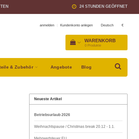
STEN
24 STUNDEN GEÖFFNET
Deutsch
€
anmelden
|
Kundenkonto anlegen
WARENKORB
0
Produkte
teile & Zubehör
Angebote
Blog
Neueste Artikel
Betriebsurlaub 2026
Weihnachtspause / Christmas break 20.12 - 1.1.
Mehrwertsteuer EU