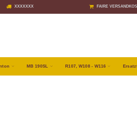
XXXXXXX
FAIRE VERSANDKO
nton
MB 190SL
R107, W108 - W116
Ersatz