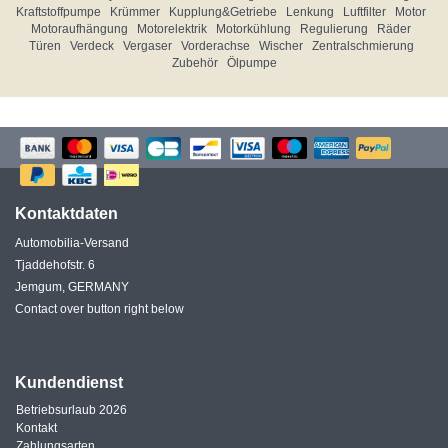
Kraftstoffpumpe
Krümmer
Kupplung&Getriebe
Lenkung
Luftfilter
Motor
Motoraufhängung
Motorelektrik
Motorkühlung
Regulierung
Räder
Türen
Verdeck
Vergaser
Vorderachse
Wischer
Zentralschmierung
Zubehör
Ölpumpe
Kontaktdaten
Automobilia-Versand
Tjaddehofstr. 6
Jemgum, GERMANY
Contact over button right below
Kundendienst
Betriebsurlaub 2026
Kontakt
Zahlungsarten