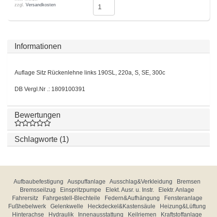
zzgl.
Versandkosten
Informationen
Auflage Sitz Rückenlehne links 190SL, 220a, S, SE, 300c
DB Vergl.Nr .: 1809100391
Bewertungen
Schlagworte (1)
Aufbaubefestigung
Auspuffanlage
Ausschlag&Verkleidung
Bremsen
Bremsseilzug
Einspritzpumpe
Elekt. Ausr. u. Instr.
Elektr. Anlage
Fahrersitz
Fahrgestell-Blechteile
Federn&Aufhängung
Fensteranlage
Fußhebelwerk
Gelenkwelle
Heckdeckel&Kastensäule
Heizung&Lüftung
Hinterachse
Hydraulik
Innenausstattung
Keilriemen
Kraftstoffanlage