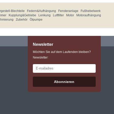
gestell-Blechteile
Federn&Aufhängung
Fensteranlage
Fußhebelwerk
mmer
Kupplung&Getriebe
Lenkung
Luftfilter
Motor
Motoraufhängung
chmierung
Zubehör
Ölpumpe
Newsletter
Möchten Sie auf dem Laufenden bleiben?
Newsletter:
Abonnieren