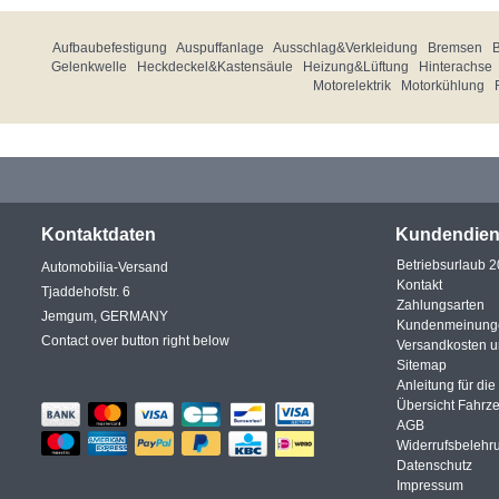
Aufbaubefestigung
Auspuffanlage
Ausschlag&Verkleidung
Bremsen
Gelenkwelle
Heckdeckel&Kastensäule
Heizung&Lüftung
Hinterachse
Motorelektrik
Motorkühlung
Kontaktdaten
Kundendien
Betriebsurlaub 
Automobilia-Versand
Kontakt
Tjaddehofstr. 6
Zahlungsarten
Jemgum, GERMANY
Kundenmeinung
Contact over button right below
Versandkosten 
Sitemap
Anleitung für di
Übersicht Fahrz
AGB
Widerrufsbelehr
Datenschutz
Impressum