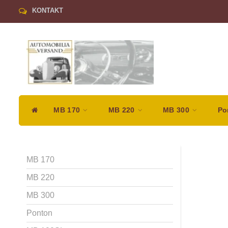
KONTAKT
MB 170
MB 220
MB 300
Po
MB 170
MB 220
MB 300
Ponton