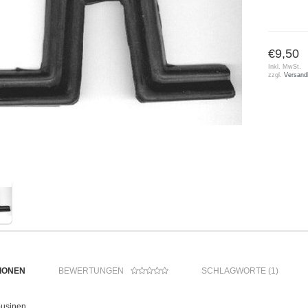
€9,50
Inkl. MwSt.
zzgl.
Versand
IONEN
BEWERTUNGEN
SCHLAGWORTE (1)
ousinen