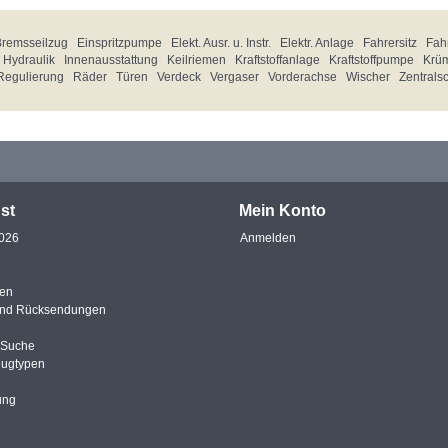
Bremsseilzug
Einspritzpumpe
Elekt. Ausr. u. Instr.
Elektr. Anlage
Fahrersitz
Fahr
Hydraulik
Innenausstattung
Keilriemen
Kraftstoffanlage
Kraftstoffpumpe
Krü
Regulierung
Räder
Türen
Verdeck
Vergaser
Vorderachse
Wischer
Zentrals
st
Mein Konto
2026
Anmelden
en
und Rücksendungen
e Suche
eugtypen
ung