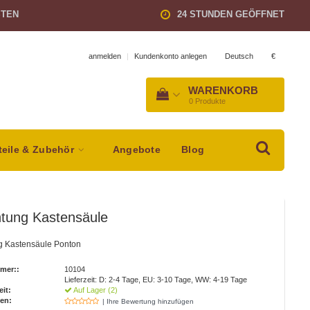
STEN
24 STUNDEN GEÖFFNET
Deutsch
€
anmelden
|
Kundenkonto anlegen
WARENKORB
0
Produkte
teile & Zubehör
Angebote
Blog
htung Kastensäule
g Kastensäule Ponton
mer::
10104
Lieferzeit: D: 2-4 Tage, EU: 3-10 Tage, WW: 4-19 Tage
eit:
Auf Lager (2)
en:
| Ihre Bewertung hinzufügen