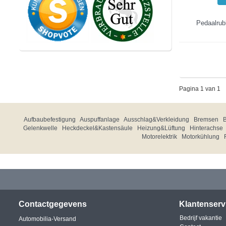
Pedaalrub
Pagina 1 van 1
Aufbaubefestigung
Auspuffanlage
Ausschlag&Verkleidung
Bremsen
Gelenkwelle
Heckdeckel&Kastensäule
Heizung&Lüftung
Hinterachse
Motorelektrik
Motorkühlung
Contactgegevens
Klantenserv
Bedrijf vakantie
Automobilia-Versand