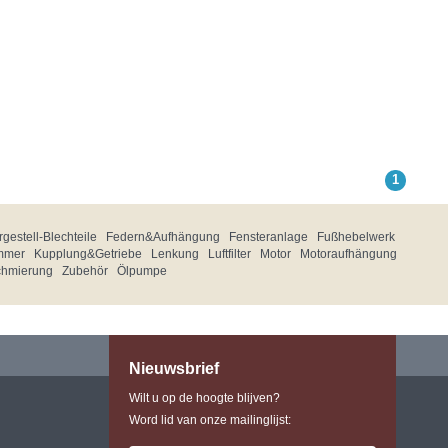
1
gestell-Blechteile
Federn&Aufhängung
Fensteranlage
Fußhebelwerk
mmer
Kupplung&Getriebe
Lenkung
Luftfilter
Motor
Motoraufhängung
chmierung
Zubehör
Ölpumpe
Nieuwsbrief
Wilt u op de hoogte blijven?
Word lid van onze mailinglijst: