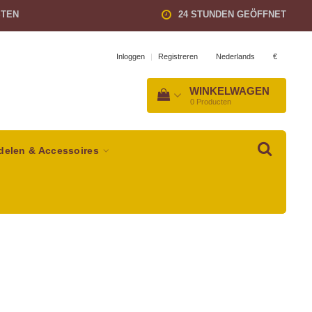
STEN
24 STUNDEN GEÖFFNET
Nederlands
€
Inloggen
|
Registreren
WINKELWAGEN
0
Producten
delen & Accessoires