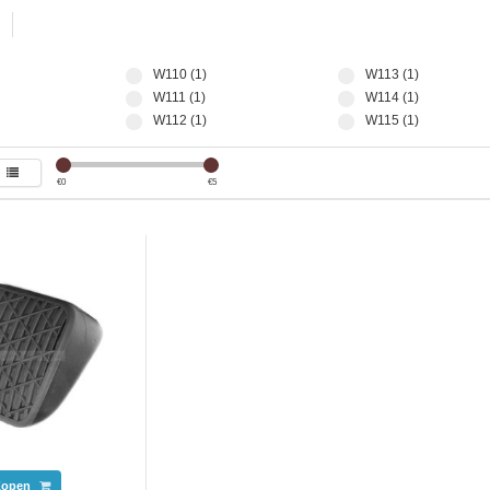
W110 (1)
W113 (1)
W111 (1)
W114 (1)
W112 (1)
W115 (1)
€
0
€
5
Kopen