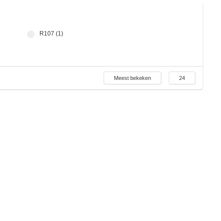
R107 (1)
Meest bekeken
24