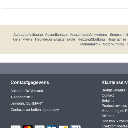
Aufbaubefestigung
Auspuffanlage
Ausschlag&Verkleidung
Bremsen
Gelenkwelle
Heckdeckel&Kastensäule
Heizung&Lüftung
Hinterachse
Motorelektrik
Motorkühlung
Contactgegevens
Klantenserv
Bedrijf vakantie
Automobilia-Versand
Contact
Tjaddehofstr. 6
Betaling
Jemgum, GERMANY
Product-reviews
Contact over button right below
Verzending en R
Sitemap
Hoe kan ik zoek
Overzicht voertu