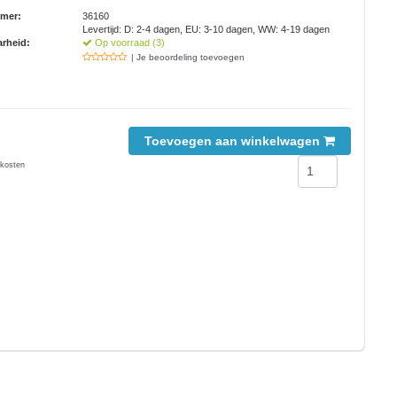
mmer:
36160
Levertijd: D: 2-4 dagen, EU: 3-10 dagen, WW: 4-19 dagen
rheid:
Op voorraad (3)
| Je beoordeling toevoegen
Toevoegen aan winkelwagen
kosten