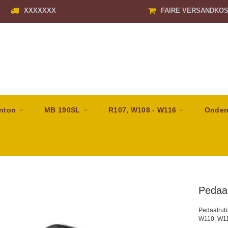
XXXXXXX
FAIRE VERSANDKO
nton
MB 190SL
R107, W108 - W116
Onder
Pedaa
Pedaalrub
W110, W11