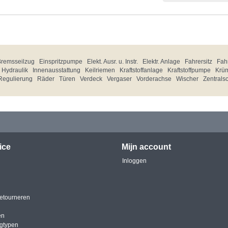
Bremsseilzug
Einspritzpumpe
Elekt. Ausr. u. Instr.
Elektr. Anlage
Fahrersitz
Fahr
Hydraulik
Innenausstattung
Keilriemen
Kraftstoffanlage
Kraftstoffpumpe
Krü
Regulierung
Räder
Türen
Verdeck
Vergaser
Vorderachse
Wischer
Zentrals
ice
Mijn account
Inloggen
etourneren
en
igtypen