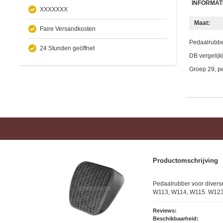
INFORMAT
XXXXXXX
Maat:
Faire Versandkosten
Pedaalrubbe
24 Stunden geöffnet
DB vergelij
Groep 29, p
Productomschrijving
Pedaalrubber voor diver
W113, W114, W115. W12
Reviews:
Beschikbaarheid: