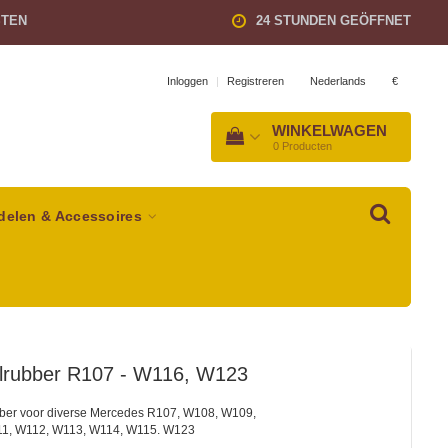
STEN
24 STUNDEN GEÖFFNET
Nederlands
€
Inloggen
|
Registreren
WINKELWAGEN
0
Producten
delen & Accessoires
lrubber R107 - W116, W123
ber voor diverse Mercedes R107, W108, W109,
1, W112, W113, W114, W115. W123