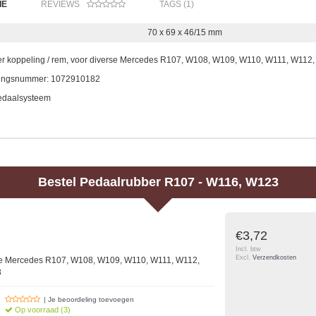
IE
REVIEWS
TAGS (1)
70 x 69 x 46/15 mm
r koppeling / rem, voor diverse Mercedes R107, W108, W109, W110, W111, W112
kingsnummer: 1072910182
edaalsysteem
Bestel
Pedaalrubber R107 - W116, W123
€3,72
Incl. btw
Excl.
Verzendkosten
se Mercedes R107, W108, W109, W110, W111, W112,
3
| Je beoordeling toevoegen
Op voorraad (3)