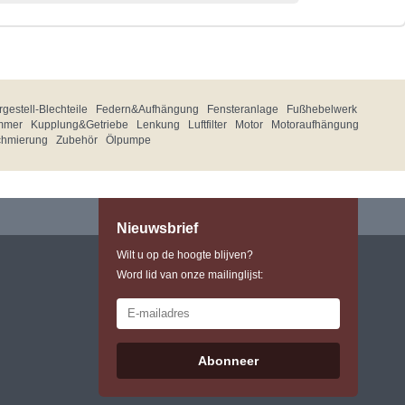
gestell-Blechteile
Federn&Aufhängung
Fensteranlage
Fußhebelwerk
mmer
Kupplung&Getriebe
Lenkung
Luftfilter
Motor
Motoraufhängung
chmierung
Zubehör
Ölpumpe
Nieuwsbrief
Wilt u op de hoogte blijven?
Word lid van onze mailinglijst:
Abonneer