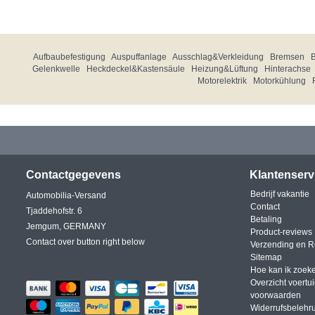
Aufbaubefestigung
Auspuffanlage
Ausschlag&Verkleidung
Bremsen
Gelenkwelle
Heckdeckel&Kastensäule
Heizung&Lüftung
Hinterachse
Motorelektrik
Motorkühlung
Contactgegevens
Klantenserv
Bedrijf vakantie
Automobilia-Versand
Contact
Tjaddehofstr. 6
Betaling
Jemgum, GERMANY
Product-reviews
Contact over button right below
Verzending en R
Sitemap
Hoe kan ik zoek
Overzicht voertu
voorwaarden
Widerrufsbelehr