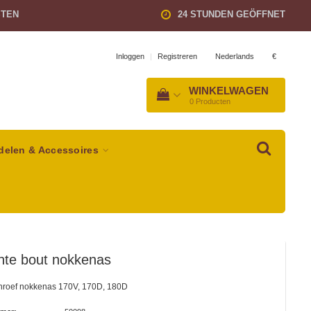
STEN
24 STUNDEN GEÖFFNET
Nederlands
€
Inloggen
|
Registreren
WINKELWAGEN
0
Producten
delen & Accessoires
nte bout nokkenas
hroef nokkenas 170V, 170D, 180D