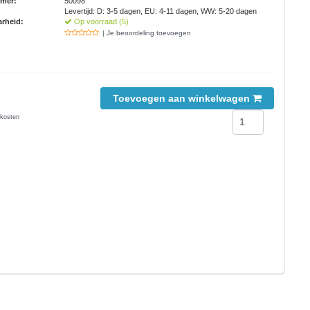
mmer:
50098
Levertijd: D: 3-5 dagen, EU: 4-11 dagen, WW: 5-20 dagen
rheid:
Op voorraad (5)
| Je beoordeling toevoegen
Toevoegen aan winkelwagen
kosten