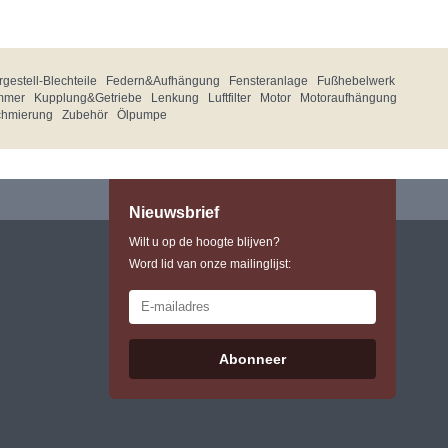
gestell-Blechteile
Federn&Aufhängung
Fensteranlage
Fußhebelwerk
mmer
Kupplung&Getriebe
Lenkung
Luftfilter
Motor
Motoraufhängung
chmierung
Zubehör
Ölpumpe
Nieuwsbrief
Wilt u op de hoogte blijven?
Word lid van onze mailinglijst:
Abonneer