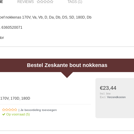
IE
REVIEWS
TAGS (1)
oef nokkenas 170V, Va, Vb, D, Da, Db, DS, SD, 180D, Db
:. 6360520071
tor
Bestel
Zeskante bout nokkenas
€23,44
Incl. btw
Excl.
Verzendkosten
 170V, 170D, 180D
| Je beoordeling toevoegen
Op voorraad (5)