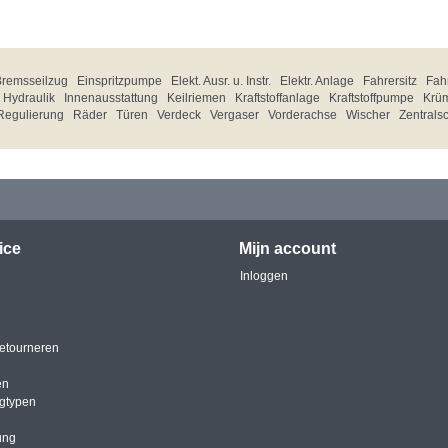
Bremsseilzug
Einspritzpumpe
Elekt. Ausr. u. Instr.
Elektr. Anlage
Fahrersitz
Fahr
Hydraulik
Innenausstattung
Keilriemen
Kraftstoffanlage
Kraftstoffpumpe
Krü
Regulierung
Räder
Türen
Verdeck
Vergaser
Vorderachse
Wischer
Zentrals
ice
Mijn account
Inloggen
etourneren
en
igtypen
ung