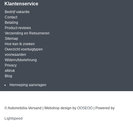
Klantenservice
Bedrijf vakantie
Contact
Betaling
Product-reviews
Verzending en Retourneren
Sitemap
Hoe kan ik zoeken
Overzicht voertuigtypen
voorwaarden
Widerrufsbelehrung
Privacy
afdruk
Blog
Herroeping aanvragen
© Automobilia-Versand | Webshop design by
OOSEOO
| Powered by
Lightspeed