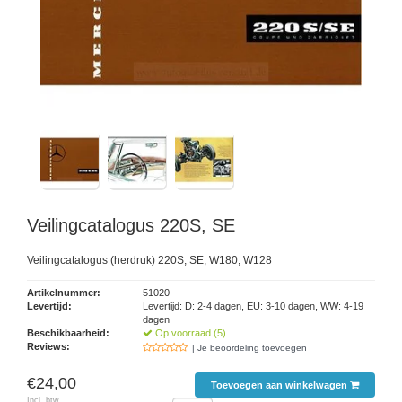
Veilingcatalogus 220S, SE
Veilingcatalogus (herdruk) 220S, SE, W180, W128
Artikelnummer:
51020
Levertijd:
Levertijd: D: 2-4 dagen, EU: 3-10 dagen, WW: 4-19
dagen
Beschikbaarheid:
Op voorraad (5)
Reviews:
| Je beoordeling toevoegen
€24,00
Toevoegen aan winkelwagen
Incl. btw