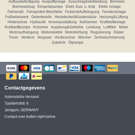
Aufbaubefestigung
Auspuffanlage
Ausschlag&Verkleidung
Bremsen
Bremsseilzug
Einspritzpumpe
Elekt. Ausr. u. Instr.
Elektr. Anlage
Fahrersitz
Fahrgestell-Blechteile
Federn&Aufhängung
Fensteranlage
Fußhebelwerk
Gelenkwelle
Heckdeckel&Kastensäule
Heizung&Lüftung
Hinterachse
Hydraulik
Innenausstattung
Keilriemen
Kraftstoffanlage
Kraftstoffpumpe
Krümmer
Kupplung&Getriebe
Lenkung
Luftfilter
Motor
Motoraufhängung
Motorelektrik
Motorkühlung
Regulierung
Räder
Türen
Verdeck
Vergaser
Vorderachse
Wischer
Zentralschmierung
Zubehör
Ölpumpe
Contactgegevens
Automobilia-Versand
Tjaddehofstr. 6
Jemgum, GERMANY
Contact over button right below