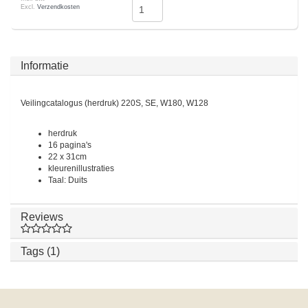
Excl.
Verzendkosten
Informatie
Veilingcatalogus (herdruk) 220S, SE, W180, W128
herdruk
16 pagina's
22 x 31cm
kleurenillustraties
Taal: Duits
Reviews
Tags (1)