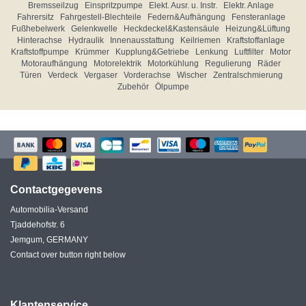
Bremsseilzug
Einspritzpumpe
Elekt. Ausr. u. Instr.
Elektr. Anlage
Fahrersitz
Fahrgestell-Blechteile
Federn&Aufhängung
Fensteranlage
Fußhebelwerk
Gelenkwelle
Heckdeckel&Kastensäule
Heizung&Lüftung
Hinterachse
Hydraulik
Innenausstattung
Keilriemen
Kraftstoffanlage
Kraftstoffpumpe
Krümmer
Kupplung&Getriebe
Lenkung
Luftfilter
Motor
Motoraufhängung
Motorelektrik
Motorkühlung
Regulierung
Räder
Türen
Verdeck
Vergaser
Vorderachse
Wischer
Zentralschmierung
Zubehör
Ölpumpe
Contactgegevens
Automobilia-Versand
Tjaddehofstr. 6
Jemgum, GERMANY
Contact over button right below
Klantenservice