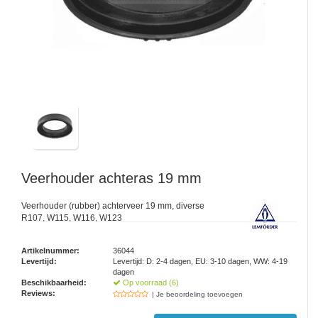
Veerhouder achteras 19 mm
Veerhouder (rubber) achterveer 19 mm, diverse
R107, W115, W116, W123
Artikelnummer:
36044
Levertijd:
Levertijd: D: 2-4 dagen, EU: 3-10 dagen, WW: 4-19
dagen
Beschikbaarheid:
Op voorraad (6)
Reviews:
| Je beoordeling toevoegen