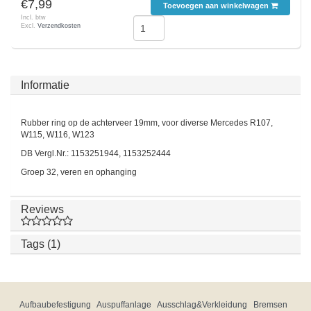
€7,99
Toevoegen aan winkelwagen
Incl. btw
Excl.
Verzendkosten
Informatie
Rubber ring op de achterveer 19mm, voor diverse Mercedes R107,
W115, W116, W123
DB Vergl.Nr.: 1153251944, 1153252444
Groep 32, veren en ophanging
Reviews
Tags (1)
Aufbaubefestigung
Auspuffanlage
Ausschlag&Verkleidung
Bremsen