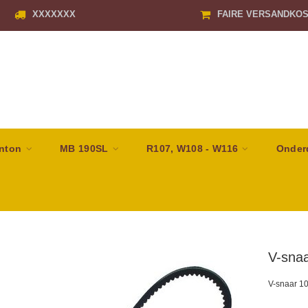
XXXXXXX
FAIRE VERSANDKO
nton
MB 190SL
R107, W108 - W116
Onder
V-sna
V-snaar 1