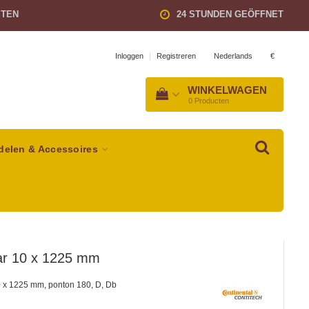
STEN
24 STUNDEN GEÖFFNET
Nederlands
€
Inloggen
|
Registreren
WINKELWAGEN
0
Producten
delen & Accessoires
ar 10 x 1225 mm
0 x 1225 mm, ponton 180, D, Db