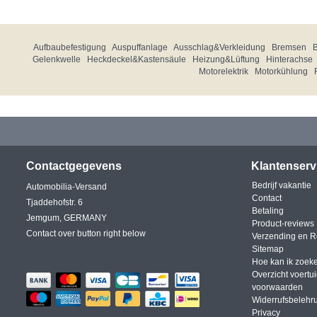
Aufbaubefestigung
Auspuffanlage
Ausschlag&Verkleidung
Bremsen
Gelenkwelle
Heckdeckel&Kastensäule
Heizung&Lüftung
Hinterachse
Motorelektrik
Motorkühlung
Contactgegevens
Klantenserv
Bedrijf vakantie
Automobilia-Versand
Contact
Tjaddehofstr. 6
Betaling
Jemgum, GERMANY
Product-reviews
Contact over button right below
Verzending en R
Sitemap
Hoe kan ik zoek
Overzicht voertu
voorwaarden
Widerrufsbelehr
Privacy