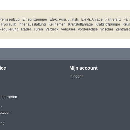
Bremsseilzug
Einspritzpumpe
Elekt. Ausr. u. Instr.
Elektr. Anlage
Fahrersitz
Fahr
Hydraulik
Innenausstattung
Keilriemen
Kraftstoffanlage
Kraftstoffpumpe
Krü
Regulierung
Räder
Türen
Verdeck
Vergaser
Vorderachse
Wischer
Zentrals
ice
Mijn account
Inloggen
etourneren
en
igtypen
ung