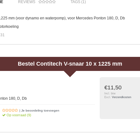
IE
REVIEWS
TAGS (1)
 1225 mm (voor dynamo en waterpomp), voor Mercedes Ponton 180, D, Db
otorkoeling
131
Bestel
Contitech
V-snaar 10 x 1225 mm
€11,50
Incl. btw
Excl.
Verzendkosten
nton 180, D, Db
| Je beoordeling toevoegen
Op voorraad (9)