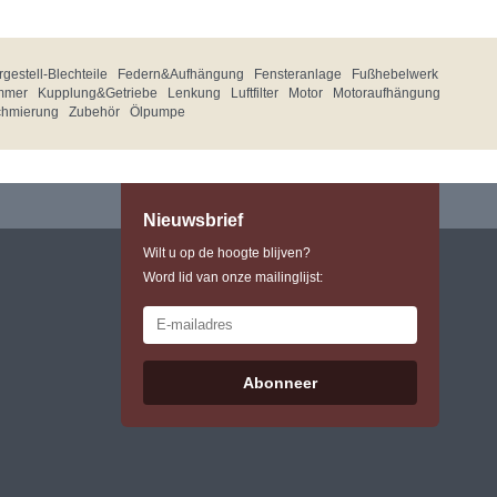
gestell-Blechteile
Federn&Aufhängung
Fensteranlage
Fußhebelwerk
mmer
Kupplung&Getriebe
Lenkung
Luftfilter
Motor
Motoraufhängung
chmierung
Zubehör
Ölpumpe
Nieuwsbrief
Wilt u op de hoogte blijven?
Word lid van onze mailinglijst:
Abonneer