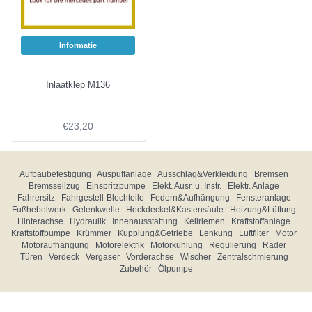
Informatie
Inlaatklep M136
€23,20
Aufbaubefestigung
Auspuffanlage
Ausschlag&Verkleidung
Bremsen
Bremsseilzug
Einspritzpumpe
Elekt. Ausr. u. Instr.
Elektr. Anlage
Fahrersitz
Fahrgestell-Blechteile
Federn&Aufhängung
Fensteranlage
Fußhebelwerk
Gelenkwelle
Heckdeckel&Kastensäule
Heizung&Lüftung
Hinterachse
Hydraulik
Innenausstattung
Keilriemen
Kraftstoffanlage
Kraftstoffpumpe
Krümmer
Kupplung&Getriebe
Lenkung
Luftfilter
Motor
Motoraufhängung
Motorelektrik
Motorkühlung
Regulierung
Räder
Türen
Verdeck
Vergaser
Vorderachse
Wischer
Zentralschmierung
Zubehör
Ölpumpe