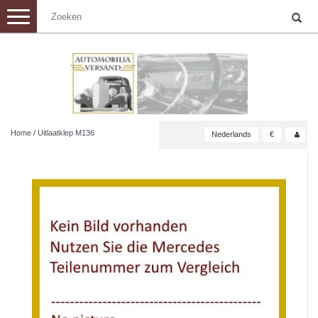
Toggle
navigation
Home
/
Uitlaatklep M136
Nederlands
€