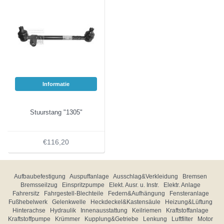
Informatie
Stuurstang "1305"
€116,20
Aufbaubefestigung
Auspuffanlage
Ausschlag&Verkleidung
Bremsen
Bremsseilzug
Einspritzpumpe
Elekt. Ausr. u. Instr.
Elektr. Anlage
Fahrersitz
Fahrgestell-Blechteile
Federn&Aufhängung
Fensteranlage
Fußhebelwerk
Gelenkwelle
Heckdeckel&Kastensäule
Heizung&Lüftung
Hinterachse
Hydraulik
Innenausstattung
Keilriemen
Kraftstoffanlage
Kraftstoffpumpe
Krümmer
Kupplung&Getriebe
Lenkung
Luftfilter
Motor