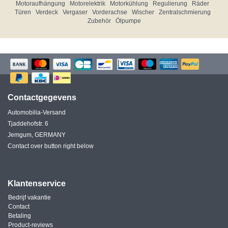
Motoraufhängung
Motorelektrik
Motorkühlung
Regulierung
Räder
Türen
Verdeck
Vergaser
Vorderachse
Wischer
Zentralschmierung
Zubehör
Ölpumpe
Contactgegevens
Automobilia-Versand
Tjaddehofstr. 6
Jemgum, GERMANY
Contact over button right below
Klantenservice
Bedrijf vakantie
Contact
Betaling
Product-reviews