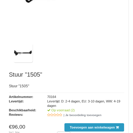
Stuur "1505"
Stuur "1505"
Artikelnummer:
70164
Levertijd:
Levertijd: D: 2-4 dagen, EU: 3-10 dagen, WW: 4-19
dagen
Beschikbaarheid:
Op voorraad (2)
Reviews:
| Je beoordeling toevoegen
€96,00
Toevoegen aan winkelwagen
Incl. btw