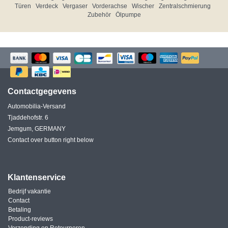
Türen
Verdeck
Vergaser
Vorderachse
Wischer
Zentralschmierung
Zubehör
Ölpumpe
Contactgegevens
Automobilia-Versand
Tjaddehofstr. 6
Jemgum, GERMANY
Contact over button right below
Klantenservice
Bedrijf vakantie
Contact
Betaling
Product-reviews