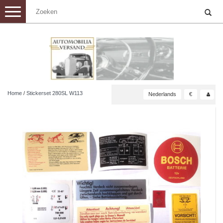
Toggle
navigation
Home
/
Stickerset 280SL W113
Nederlands
€