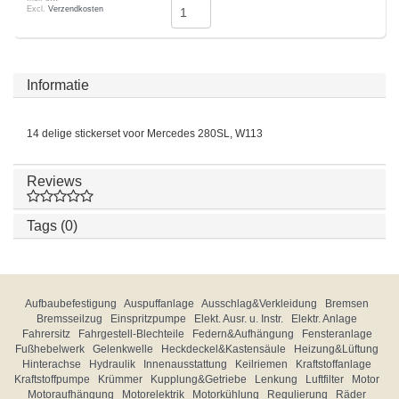
Excl.
Verzendkosten
Informatie
14 delige stickerset voor Mercedes 280SL, W113
Reviews
Tags (0)
Aufbaubefestigung
Auspuffanlage
Ausschlag&Verkleidung
Bremsen
Bremsseilzug
Einspritzpumpe
Elekt. Ausr. u. Instr.
Elektr. Anlage
Fahrersitz
Fahrgestell-Blechteile
Federn&Aufhängung
Fensteranlage
Fußhebelwerk
Gelenkwelle
Heckdeckel&Kastensäule
Heizung&Lüftung
Hinterachse
Hydraulik
Innenausstattung
Keilriemen
Kraftstoffanlage
Kraftstoffpumpe
Krümmer
Kupplung&Getriebe
Lenkung
Luftfilter
Motor
Motoraufhängung
Motorelektrik
Motorkühlung
Regulierung
Räder