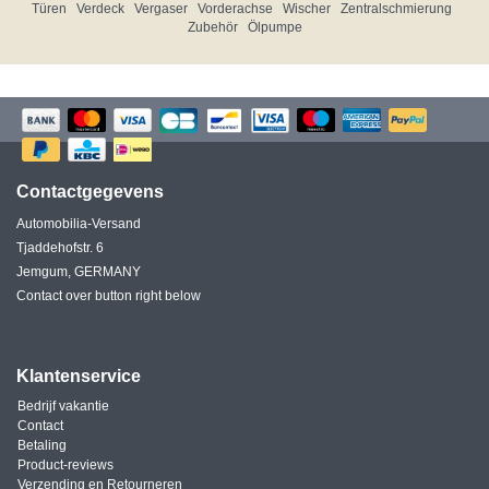
Türen
Verdeck
Vergaser
Vorderachse
Wischer
Zentralschmierung
Zubehör
Ölpumpe
Contactgegevens
Automobilia-Versand
Tjaddehofstr. 6
Jemgum, GERMANY
Contact over button right below
Klantenservice
Bedrijf vakantie
Contact
Betaling
Product-reviews
Verzending en Retourneren