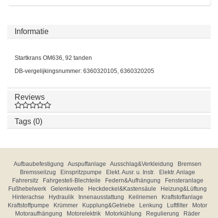
Informatie
Startkrans OM636, 92 tanden
DB-vergelijkingsnummer: 6360320105, 6360320205
Reviews
Tags (0)
Aufbaubefestigung
Auspuffanlage
Ausschlag&Verkleidung
Bremsen
Bremsseilzug
Einspritzpumpe
Elekt. Ausr. u. Instr.
Elektr. Anlage
Fahrersitz
Fahrgestell-Blechteile
Federn&Aufhängung
Fensteranlage
Fußhebelwerk
Gelenkwelle
Heckdeckel&Kastensäule
Heizung&Lüftung
Hinterachse
Hydraulik
Innenausstattung
Keilriemen
Kraftstoffanlage
Kraftstoffpumpe
Krümmer
Kupplung&Getriebe
Lenkung
Luftfilter
Motor
Motoraufhängung
Motorelektrik
Motorkühlung
Regulierung
Räder