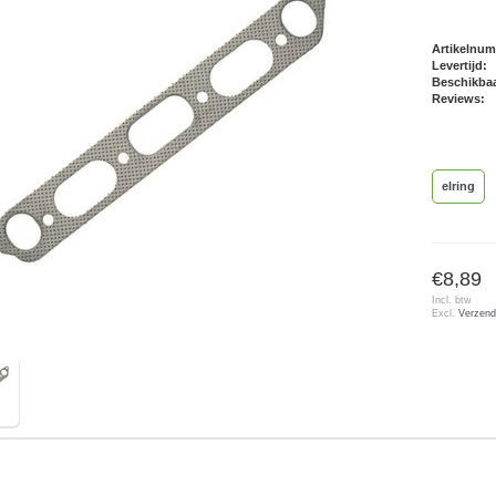
Artikelnu
Levertijd:
Beschikbaa
Reviews:
elring
€8,89
Incl. btw
Excl.
Verzend