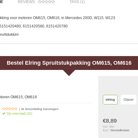
IE
REVIEWS
TAGS (1)
akking voor motoren OM615, OM616, in Mercedes 200D, W115, W123
: 6151420480, 6151420580, 6151420780
ruitstukken
Bestel
Elring
Spruitstukpakking OM615, OM616
motoren OM615, OM616
elring
Glaser
| Je beoordeling toevoegen
Op voorraad (11)
€8,89
Incl. btw
Excl.
Verzendkosten