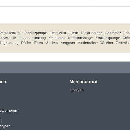
Bremsseilzug
Einspritzpumpe
Elekt. Ausr. u. Instr.
Elektr. Anlage
Fahrersitz
Fahr
Hydraulik
Innenausstattung
Keilriemen
Kraftstoffanlage
Kraftstoffpumpe
Krü
Regulierung
Räder
Türen
Verdeck
Vergaser
Vorderachse
Wischer
Zentrals
ice
Mijn account
Inloggen
etourneren
en
igtypen