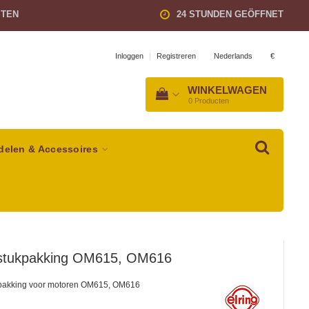
STEN
24 STUNDEN GEÖFFNET
Nederlands
€
Inloggen
|
Registreren
WINKELWAGEN
0
Producten
delen & Accessoires
tstukpakking OM615, OM616
kpakking voor motoren OM615, OM616