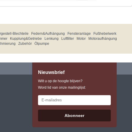
gestell-Blechteile
Federn&Aufhängung
Fensteranlage
Fußhebelwerk
mmer
Kupplung&Getriebe
Lenkung
Luftfilter
Motor
Motoraufhängung
chmierung
Zubehör
Ölpumpe
Nieuwsbrief
Wilt u op de hoogte blijven?
Word lid van onze mailinglijst:
Abonneer