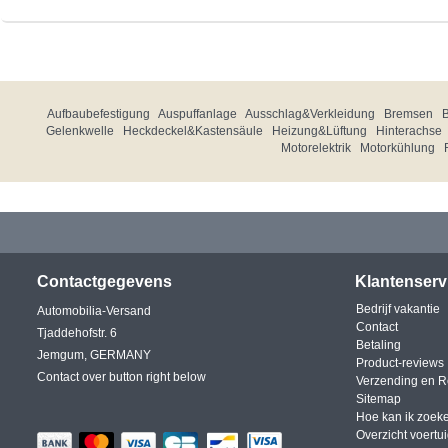
Aufbaubefestigung
Auspuffanlage
Ausschlag&Verkleidung
Bremsen
Gelenkwelle
Heckdeckel&Kastensäule
Heizung&Lüftung
Hinterachse
Motorelektrik
Motorkühlung
Contactgegevens
Klantenserv
Bedrijf vakantie
Automobilia-Versand
Contact
Tjaddehofstr. 6
Betaling
Jemgum, GERMANY
Product-reviews
Contact over button right below
Verzending en R
Sitemap
Hoe kan ik zoek
Overzicht voertu