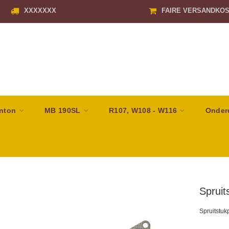
XXXXXXX
FAIRE VERSANDKO
nton
MB 190SL
R107, W108 - W116
Onder
Sprui
Spruitstu