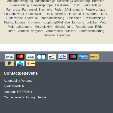
Aufbaubefestigung
Auspuffanlage
Ausschlag&Verkleidung
Bremsen
Bremsseilzug
Einspritzpumpe
Elekt. Ausr. u. Instr.
Elektr. Anlage
Fahrersitz
Fahrgestell-Blechteile
Federn&Aufhängung
Fensteranlage
Fußhebelwerk
Gelenkwelle
Heckdeckel&Kastensäule
Heizung&Lüftung
Hinterachse
Hydraulik
Innenausstattung
Keilriemen
Kraftstoffanlage
Kraftstoffpumpe
Krümmer
Kupplung&Getriebe
Lenkung
Luftfilter
Motor
Motoraufhängung
Motorelektrik
Motorkühlung
Regulierung
Räder
Türen
Verdeck
Vergaser
Vorderachse
Wischer
Zentralschmierung
Zubehör
Ölpumpe
Contactgegevens
Automobilia-Versand
Tjaddehofstr. 6
Jemgum, GERMANY
Contact over button right below