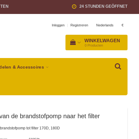
STEN
24 STUNDEN GEÖFFNET
Nederlands
€
Inloggen
|
Registreren
WINKELWAGEN
0
Producten
delen & Accessoires
van de brandstofpomp naar het filter
brandstofpomp tot filter 170D, 180D