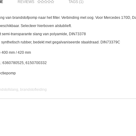
IE
REVIEWS
TAGS (1)
ang van brandstofpomp naar het filter. Verbinding met oog. Voor Mercedes 170D, 
beschikbaar. Selecteer hierboven alstublieft.
et semi-transparante slang van polyamide, DIN73378
n synthetisch rubber, bedekt met gegalvaniseerde staaldraad. DIN73379C
te 400 mm / 420 mm
 .: 6360780525, 6150700332
jectiepomp
dstofslang, brandstofleiding