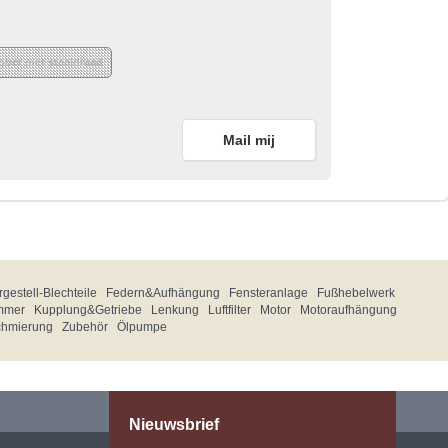
bber met staaldraad
Mail mij
gestell-Blechteile
Federn&Aufhängung
Fensteranlage
Fußhebelwerk
mmer
Kupplung&Getriebe
Lenkung
Luftfilter
Motor
Motoraufhängung
chmierung
Zubehör
Ölpumpe
Nieuwsbrief