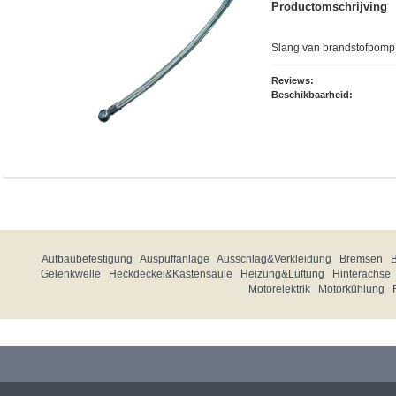
Productomschrijving
Slang van brandstofpomp t
Reviews:
Beschikbaarheid:
Aufbaubefestigung
Auspuffanlage
Ausschlag&Verkleidung
Bremsen
Gelenkwelle
Heckdeckel&Kastensäule
Heizung&Lüftung
Hinterachse
Motorelektrik
Motorkühlung