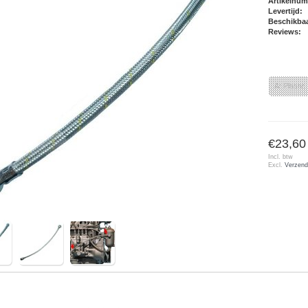
Artikelnu
Levertijd:
Beschikbaa
Reviews:
A: Plastic
€23,60
Incl. btw
Excl.
Verzend