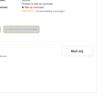
mmer:
50252b
Product is niet op voorraad
rheid:
Niet op voorraad
| Je beoordeling toevoegen
B: Rubber met staaldraad
Mail mij
kosten