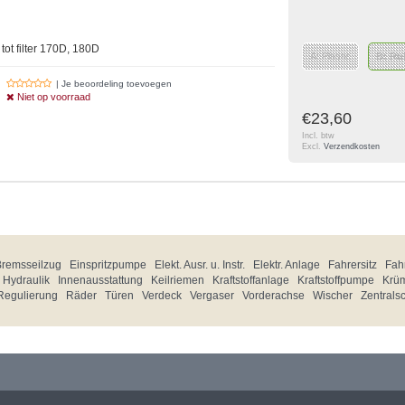
ot filter 170D, 180D
A: Plastic
B: Ru
| Je beoordeling toevoegen
Niet op voorraad
€23,60
Incl. btw
Excl.
Verzendkosten
Bremsseilzug
Einspritzpumpe
Elekt. Ausr. u. Instr.
Elektr. Anlage
Fahrersitz
Fahr
Hydraulik
Innenausstattung
Keilriemen
Kraftstoffanlage
Kraftstoffpumpe
Krü
Regulierung
Räder
Türen
Verdeck
Vergaser
Vorderachse
Wischer
Zentrals