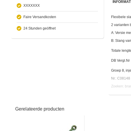
INFORMAT
XXXXXXX
Faire Versandkosten
Flexibele sl
2 varianten 
24 Stunden geöffnet
A: Versie m
B: Slang va
Totale leng
DB Vergl.Nr
Groep 8, in
Nr.: C08148
Zoeken: bran
Gerelateerde producten