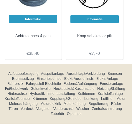
Informatie
Informatie
Achterashoes 4-gats
Knop schakelaar pik
€35,40
€7,70
Aufbaubefestigung
Auspuffanlage
Ausschlag&Verkleidung
Bremsen
Bremsseilzug
Einspritzpumpe
Elekt. Ausr. u. Instr.
Elektr. Anlage
Fahrersitz
Fahrgestell-Blechteile
Federn&Aufhängung
Fensteranlage
Fußhebelwerk
Gelenkwelle
Heckdeckel&Kastensäule
Heizung&Lüftung
Hinterachse
Hydraulik
Innenausstattung
Keilriemen
Kraftstoffanlage
Kraftstoffpumpe
Krümmer
Kupplung&Getriebe
Lenkung
Luftfilter
Motor
Motoraufhängung
Motorelektrik
Motorkühlung
Regulierung
Räder
Türen
Verdeck
Vergaser
Vorderachse
Wischer
Zentralschmierung
Zubehör
Ölpumpe