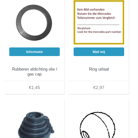
Informatie
Mail mij
Rubberen afdichting olie /
Ring uitlaat
gas cap
€1,45
€2,97