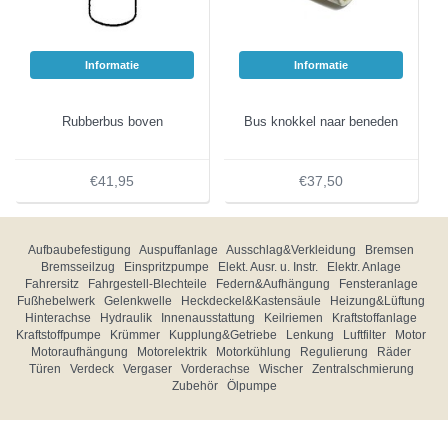
Informatie
Informatie
Rubberbus boven
Bus knokkel naar beneden
€41,95
€37,50
Aufbaubefestigung
Auspuffanlage
Ausschlag&Verkleidung
Bremsen
Bremsseilzug
Einspritzpumpe
Elekt. Ausr. u. Instr.
Elektr. Anlage
Fahrersitz
Fahrgestell-Blechteile
Federn&Aufhängung
Fensteranlage
Fußhebelwerk
Gelenkwelle
Heckdeckel&Kastensäule
Heizung&Lüftung
Hinterachse
Hydraulik
Innenausstattung
Keilriemen
Kraftstoffanlage
Kraftstoffpumpe
Krümmer
Kupplung&Getriebe
Lenkung
Luftfilter
Motor
Motoraufhängung
Motorelektrik
Motorkühlung
Regulierung
Räder
Türen
Verdeck
Vergaser
Vorderachse
Wischer
Zentralschmierung
Zubehör
Ölpumpe