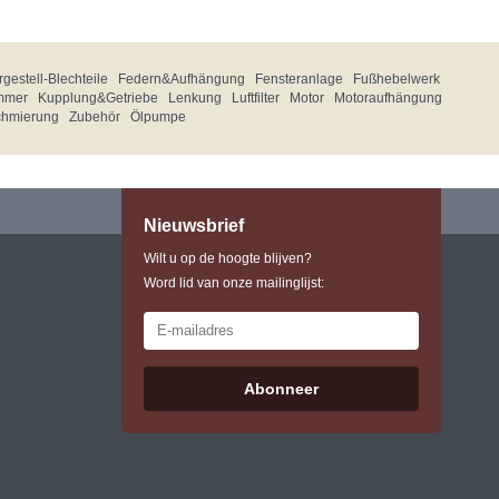
gestell-Blechteile
Federn&Aufhängung
Fensteranlage
Fußhebelwerk
mmer
Kupplung&Getriebe
Lenkung
Luftfilter
Motor
Motoraufhängung
chmierung
Zubehör
Ölpumpe
Nieuwsbrief
Wilt u op de hoogte blijven?
Word lid van onze mailinglijst:
Abonneer