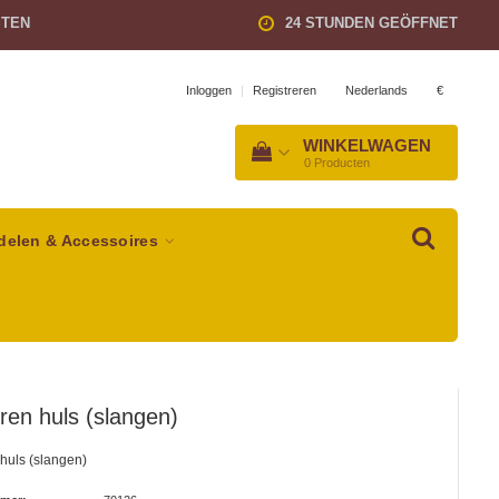
STEN
24 STUNDEN GEÖFFNET
Nederlands
€
Inloggen
|
Registreren
WINKELWAGEN
0
Producten
delen & Accessoires
en huls (slangen)
huls (slangen)