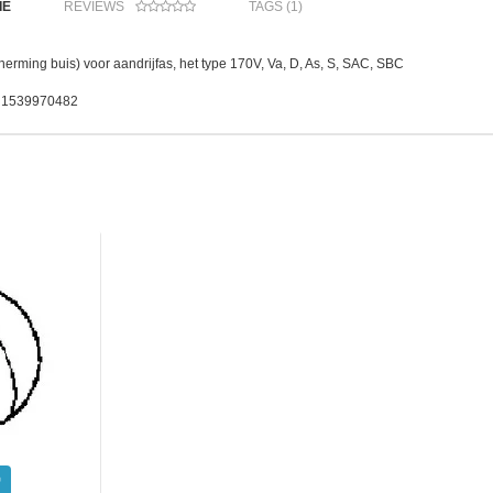
IE
REVIEWS
TAGS (1)
erming buis) voor aandrijfas, het type 170V, Va, D, As, S, SAC, SBC
. 1539970482