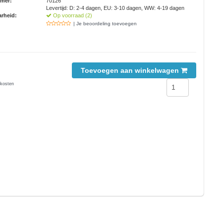
mmer:
70126
Levertijd: D: 2-4 dagen, EU: 3-10 dagen, WW: 4-19 dagen
rheid:
Op voorraad (2)
| Je beoordeling toevoegen
Toevoegen aan winkelwagen
kosten