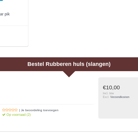
ar pik
Bestel
Rubberen huls (slangen)
€10,00
Incl. btw
Excl.
Verzendkosten
| Je beoordeling toevoegen
Op voorraad (2)