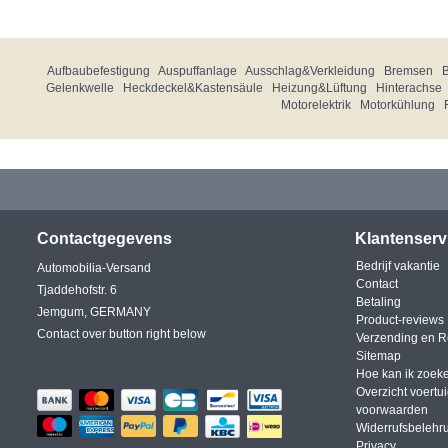
Aufbaubefestigung
Auspuffanlage
Ausschlag&Verkleidung
Bremsen
Gelenkwelle
Heckdeckel&Kastensäule
Heizung&Lüftung
Hinterachse
Motorelektrik
Motorkühlung
Contactgegevens
Klantenserv
Bedrijf vakantie
Automobilia-Versand
Contact
Tjaddehofstr. 6
Betaling
Jemgum, GERMANY
Product-reviews
Contact over button right below
Verzending en R
Sitemap
Hoe kan ik zoek
Overzicht voertu
voorwaarden
Widerrufsbelehr
Privacy