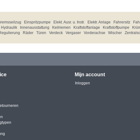
Bremsseilzug
Einspritzpumpe
Elekt. Ausr. u. Instr.
Elektr. Anlage
Fahrersitz
Fahr
Hydraulik
Innenausstattung
Keilriemen
Kraftstoffanlage
Kraftstoffpumpe
Krü
Regulierung
Räder
Türen
Verdeck
Vergaser
Vorderachse
Wischer
Zentrals
ice
Mijn account
Inloggen
etourneren
en
igtypen
ung