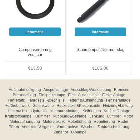
Informatie
Informatie
Compenseren ring
Stuurdemper 135 mm slag
voorjaar
€13,50
€165,00
Aufbaubefestigung
Auspuffanlage
Ausschlag&Verkleidung
Bremsen
Bremsseilzug
Einspritzpumpe
Elekt. Ausr. u. Instr.
Elektr. Anlage
Fahrersitz
Fahrgestell-Blechteile
Federn&Aufhängung
Fensteranlage
Fußhebelwerk
Gelenkwelle
Heckdeckel&Kastensäule
Heizung&Lüftung
Hinterachse
Hydraulik
Innenausstattung
Keilriemen
Kraftstoffanlage
Kraftstoffpumpe
Krümmer
Kupplung&Getriebe
Lenkung
Luftfilter
Motor
Motoraufhängung
Motorelektrik
Motorkühlung
Regulierung
Räder
Türen
Verdeck
Vergaser
Vorderachse
Wischer
Zentralschmierung
Zubehör
Ölpumpe