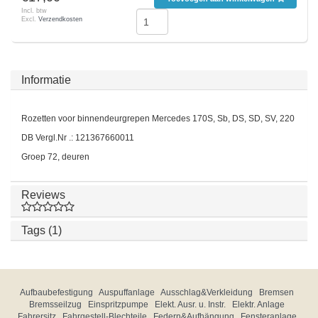
Incl. btw
Excl.
Verzendkosten
Informatie
Rozetten voor binnendeurgrepen Mercedes 170S, Sb, DS, SD, SV, 220
DB Vergl.Nr .: 121367660011
Groep 72, deuren
Reviews
Tags (1)
Aufbaubefestigung
Auspuffanlage
Ausschlag&Verkleidung
Bremsen
Bremsseilzug
Einspritzpumpe
Elekt. Ausr. u. Instr.
Elektr. Anlage
Fahrersitz
Fahrgestell-Blechteile
Federn&Aufhängung
Fensteranlage