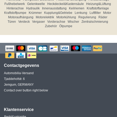
Fußhebelwerk
Gelenkwelle
Heckdeckel&Kastensäule
Heizung&Lüftung
Hinterachse
Hydraulik
Innenausstattung
Keilriemen
Kraftstoffanlage
Kraftstoffpumpe
Krümmer
Kupplung&Getriebe
Lenkung
Luftfilter
Motor
Motoraufhängung
Motorelektrik
Motorkühlung
Regulierung
Räder
Türen
Verdeck
Vergaser
Vorderachse
Wischer
Zentralschmierung
Zubehör
Ölpumpe
Contactgegevens
Automobilia-Versand
Tjaddehofstr. 6
Jemgum, GERMANY
Contact over button right below
Klantenservice
Bedrijf vakantie