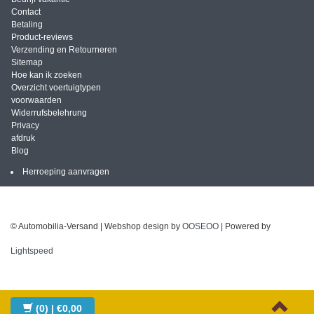
Contact
Betaling
Product-reviews
Verzending en Retourneren
Sitemap
Hoe kan ik zoeken
Overzicht voertuigtypen
voorwaarden
Widerrufsbelehrung
Privacy
afdruk
Blog
Herroeping aanvragen
© Automobilia-Versand | Webshop design by
OOSEOO
| Powered by
Lightspeed
(0)
| €0,00