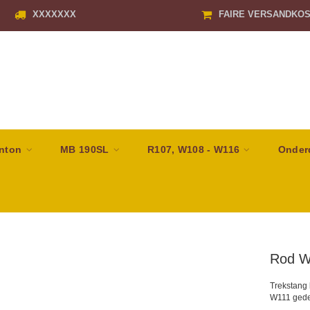
XXXXXXX
FAIRE VERSANDKO
nton
MB 190SL
R107, W108 - W116
Onder
Rod W
Trekstang
W111 gedee