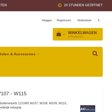
STEN
24 STUNDEN GEÖFFNET
Nederlands
€
Inloggen
|
Registreren
WINKELWAGEN
0
Producten
delen & Accessoires
107 - W115
 buitenwaarts 12/1985 W107, W108, W109, W110,
ltelijk inbegrip