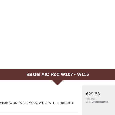
Bestel
AIC
Rod W107 - W115
€29,63
Incl. btw
Excl.
Verzendkosten
12/1985 W107, W108, W109, W110, W111 gedeeltelijk