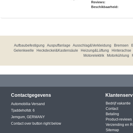
Reviews:
Beschikbaarheid:
Aufbaubefestigung
Auspuffanlage
Ausschlag&Verkleidung
Bremsen
Gelenkwelle
Heckdeckel&Kastensäule
Heizung&Lüftung
Hinterachse
Motorelektrik
Motorkühlung
Contactgegevens
Klantenserv
Bedrijf vakantie
Automobilia-Versand
Contact
Tjaddehofstr. 6
Betaling
Jemgum, GERMANY
Product-reviews
Contact over button right below
Verzending en R
Sitemap