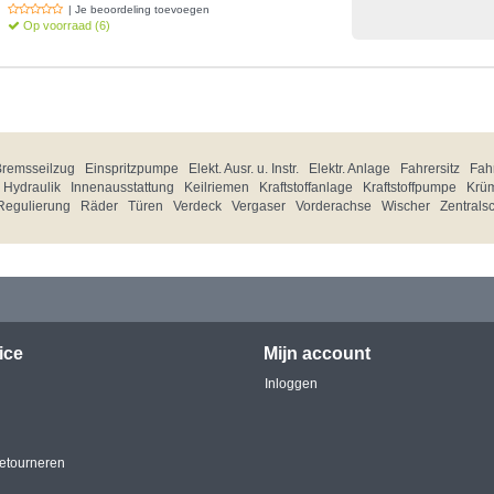
| Je beoordeling toevoegen
Op voorraad (6)
Bremsseilzug
Einspritzpumpe
Elekt. Ausr. u. Instr.
Elektr. Anlage
Fahrersitz
Fahr
Hydraulik
Innenausstattung
Keilriemen
Kraftstoffanlage
Kraftstoffpumpe
Krü
Regulierung
Räder
Türen
Verdeck
Vergaser
Vorderachse
Wischer
Zentrals
ice
Mijn account
Inloggen
etourneren