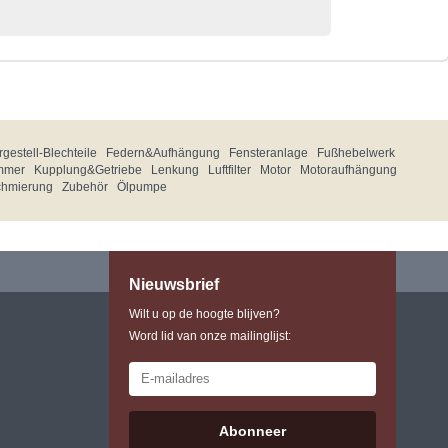
gestell-Blechteile
Federn&Aufhängung
Fensteranlage
Fußhebelwerk
mmer
Kupplung&Getriebe
Lenkung
Luftfilter
Motor
Motoraufhängung
chmierung
Zubehör
Ölpumpe
Nieuwsbrief
Wilt u op de hoogte blijven?
Word lid van onze mailinglijst:
Abonneer