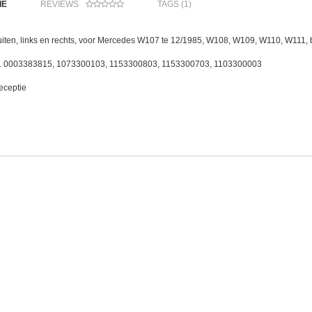
IE
REVIEWS
TAGS (1)
uiten, links en rechts, voor Mercedes W107 te 12/1985, W108, W109, W110, W111
:. 0003383815, 1073300103, 1153300803, 1153300703, 1103300003
eceptie