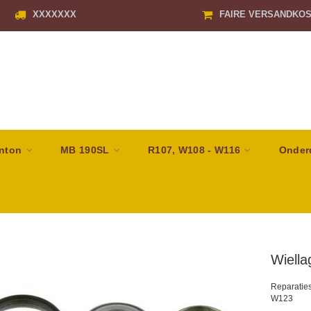
XXXXXXX
FAIRE VERSANDKO
nton
MB 190SL
R107, W108 - W116
Onder
Wiella
Reparatie
W123