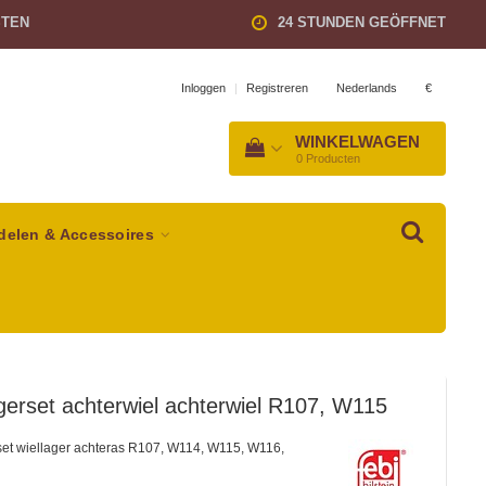
STEN
24 STUNDEN GEÖFFNET
Nederlands
€
Inloggen
|
Registreren
WINKELWAGEN
0
Producten
delen & Accessoires
gerset achterwiel achterwiel R107, W115
set wiellager achteras R107, W114, W115, W116,