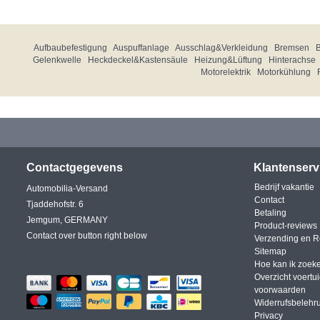
Aufbaubefestigung
Auspuffanlage
Ausschlag&Verkleidung
Bremsen
Gelenkwelle
Heckdeckel&Kastensäule
Heizung&Lüftung
Hinterachse
Motorelektrik
Motorkühlung
Contactgegevens
Klantenserv
Bedrijf vakantie
Automobilia-Versand
Contact
Tjaddehofstr. 6
Betaling
Jemgum, GERMANY
Product-reviews
Contact over button right below
Verzending en R
Sitemap
Hoe kan ik zoek
Overzicht voertu
voorwaarden
Widerrufsbelehr
Privacy