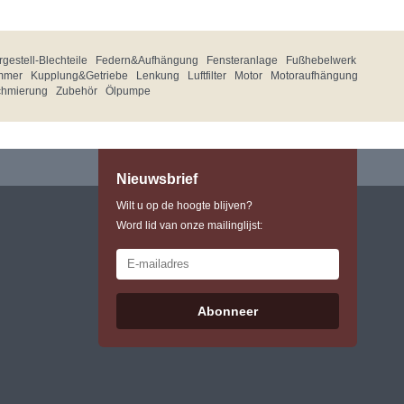
gestell-Blechteile
Federn&Aufhängung
Fensteranlage
Fußhebelwerk
mmer
Kupplung&Getriebe
Lenkung
Luftfilter
Motor
Motoraufhängung
chmierung
Zubehör
Ölpumpe
Nieuwsbrief
Wilt u op de hoogte blijven?
Word lid van onze mailinglijst:
Abonneer