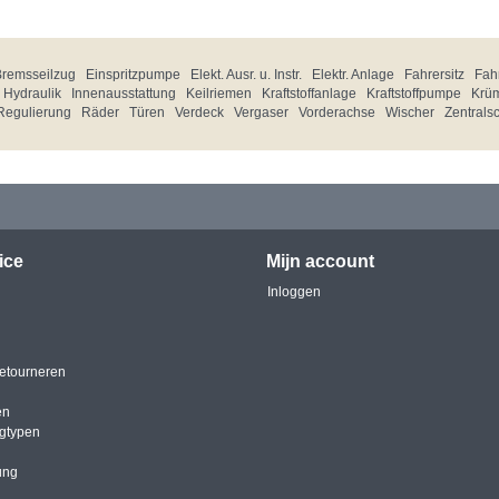
Bremsseilzug
Einspritzpumpe
Elekt. Ausr. u. Instr.
Elektr. Anlage
Fahrersitz
Fahr
Hydraulik
Innenausstattung
Keilriemen
Kraftstoffanlage
Kraftstoffpumpe
Krü
Regulierung
Räder
Türen
Verdeck
Vergaser
Vorderachse
Wischer
Zentrals
ice
Mijn account
Inloggen
etourneren
en
igtypen
ung