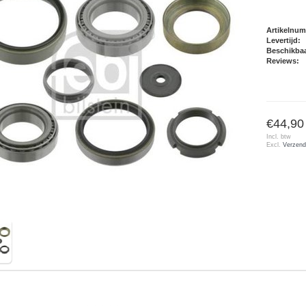
Artikelnu
Levertijd:
Beschikbaa
Reviews:
€44,90
Incl. btw
Excl.
Verzend