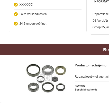
INFORMAT
XXXXXXX
Faire Versandkosten
Reparatiese
DB Vergl.Nr
24 Stunden geöffnet
Groep 35, a
Be
Productomschrijving
Reparatieset wiellager 
Reviews:
Beschikbaarheid: