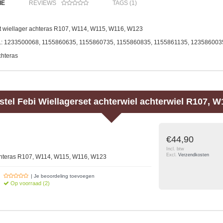
IE
REVIEWS
TAGS (1)
t wiellager achteras R107, W114, W115, W116, W123
 .: 1233500068, 1155860635, 1155860735, 1155860835, 1155861135, 123586003
chteras
stel
Febi
Wiellagerset achterwiel achterwiel R107, W
€44,90
Incl. btw
Excl.
Verzendkosten
achteras R107, W114, W115, W116, W123
| Je beoordeling toevoegen
Op voorraad (2)