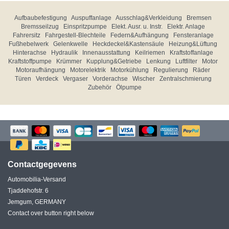
Aufbaubefestigung
Auspuffanlage
Ausschlag&Verkleidung
Bremsen
Bremsseilzug
Einspritzpumpe
Elekt. Ausr. u. Instr.
Elektr. Anlage
Fahrersitz
Fahrgestell-Blechteile
Federn&Aufhängung
Fensteranlage
Fußhebelwerk
Gelenkwelle
Heckdeckel&Kastensäule
Heizung&Lüftung
Hinterachse
Hydraulik
Innenausstattung
Keilriemen
Kraftstoffanlage
Kraftstoffpumpe
Krümmer
Kupplung&Getriebe
Lenkung
Luftfilter
Motor
Motoraufhängung
Motorelektrik
Motorkühlung
Regulierung
Räder
Türen
Verdeck
Vergaser
Vorderachse
Wischer
Zentralschmierung
Zubehör
Ölpumpe
Contactgegevens
Automobilia-Versand
Tjaddehofstr. 6
Jemgum, GERMANY
Contact over button right below