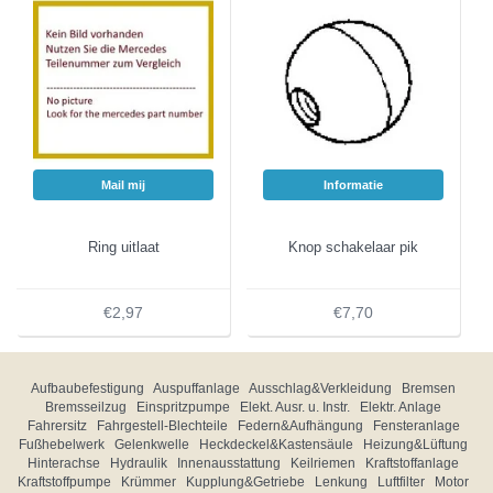
Mail mij
Informatie
Ring uitlaat
Knop schakelaar pik
€2,97
€7,70
Aufbaubefestigung
Auspuffanlage
Ausschlag&Verkleidung
Bremsen
Bremsseilzug
Einspritzpumpe
Elekt. Ausr. u. Instr.
Elektr. Anlage
Fahrersitz
Fahrgestell-Blechteile
Federn&Aufhängung
Fensteranlage
Fußhebelwerk
Gelenkwelle
Heckdeckel&Kastensäule
Heizung&Lüftung
Hinterachse
Hydraulik
Innenausstattung
Keilriemen
Kraftstoffanlage
Kraftstoffpumpe
Krümmer
Kupplung&Getriebe
Lenkung
Luftfilter
Motor