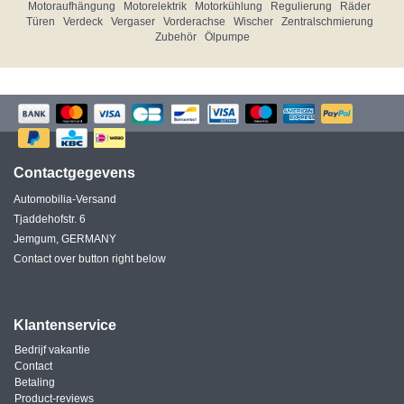
Motoraufhängung
Motorelektrik
Motorkühlung
Regulierung
Räder
Türen
Verdeck
Vergaser
Vorderachse
Wischer
Zentralschmierung
Zubehör
Ölpumpe
Contactgegevens
Automobilia-Versand
Tjaddehofstr. 6
Jemgum, GERMANY
Contact over button right below
Klantenservice
Bedrijf vakantie
Contact
Betaling
Product-reviews