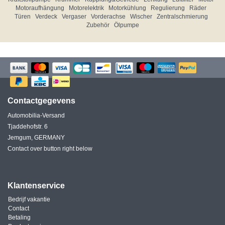
Motoraufhängung
Motorelektrik
Motorkühlung
Regulierung
Räder
Türen
Verdeck
Vergaser
Vorderachse
Wischer
Zentralschmierung
Zubehör
Ölpumpe
Contactgegevens
Automobilia-Versand
Tjaddehofstr. 6
Jemgum, GERMANY
Contact over button right below
Klantenservice
Bedrijf vakantie
Contact
Betaling