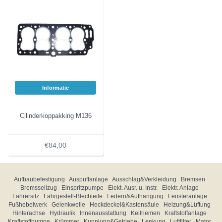
Informatie
Cilinderkoppakking M136
€84,00
Aufbaubefestigung
Auspuffanlage
Ausschlag&Verkleidung
Bremsen
Bremsseilzug
Einspritzpumpe
Elekt. Ausr. u. Instr.
Elektr. Anlage
Fahrersitz
Fahrgestell-Blechteile
Federn&Aufhängung
Fensteranlage
Fußhebelwerk
Gelenkwelle
Heckdeckel&Kastensäule
Heizung&Lüftung
Hinterachse
Hydraulik
Innenausstattung
Keilriemen
Kraftstoffanlage
Kraftstoffpumpe
Krümmer
Kupplung&Getriebe
Lenkung
Luftfilter
Motor