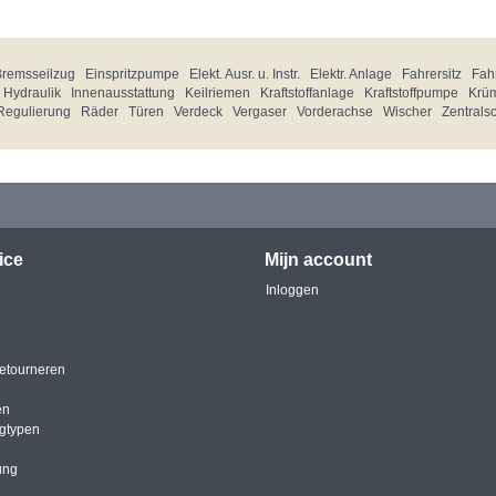
Bremsseilzug
Einspritzpumpe
Elekt. Ausr. u. Instr.
Elektr. Anlage
Fahrersitz
Fahr
Hydraulik
Innenausstattung
Keilriemen
Kraftstoffanlage
Kraftstoffpumpe
Krü
Regulierung
Räder
Türen
Verdeck
Vergaser
Vorderachse
Wischer
Zentrals
ice
Mijn account
Inloggen
etourneren
en
igtypen
ung