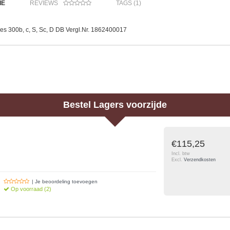
IE
REVIEWS
TAGS (1)
es 300b, c, S, Sc, D DB Vergl.Nr. 1862400017
Bestel
Lagers voorzijde
€115,25
Incl. btw
Excl.
Verzendkosten
| Je beoordeling toevoegen
Op voorraad (2)