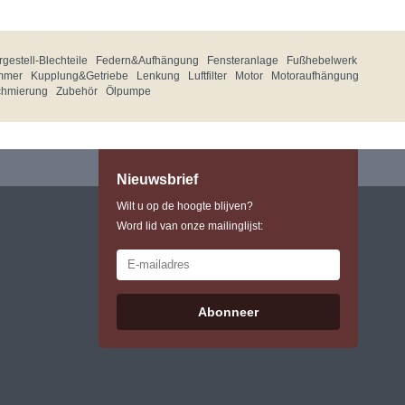
gestell-Blechteile
Federn&Aufhängung
Fensteranlage
Fußhebelwerk
mmer
Kupplung&Getriebe
Lenkung
Luftfilter
Motor
Motoraufhängung
chmierung
Zubehör
Ölpumpe
Nieuwsbrief
Wilt u op de hoogte blijven?
Word lid van onze mailinglijst:
Abonneer