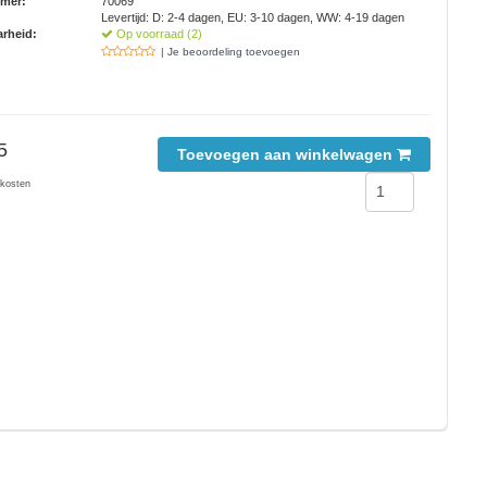
mmer:
70069
Levertijd: D: 2-4 dagen, EU: 3-10 dagen, WW: 4-19 dagen
rheid:
Op voorraad (2)
| Je beoordeling toevoegen
5
Toevoegen aan winkelwagen
kosten