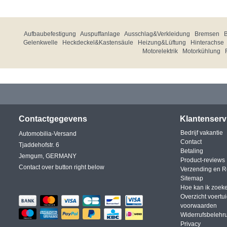
Aufbaubefestigung
Auspuffanlage
Ausschlag&Verkleidung
Bremsen
Gelenkwelle
Heckdeckel&Kastensäule
Heizung&Lüftung
Hinterachse
Motorelektrik
Motorkühlung
Contactgegevens
Klantenserv
Bedrijf vakantie
Automobilia-Versand
Contact
Tjaddehofstr. 6
Betaling
Jemgum, GERMANY
Product-reviews
Contact over button right below
Verzending en R
Sitemap
Hoe kan ik zoek
Overzicht voertu
voorwaarden
Widerrufsbelehr
Privacy