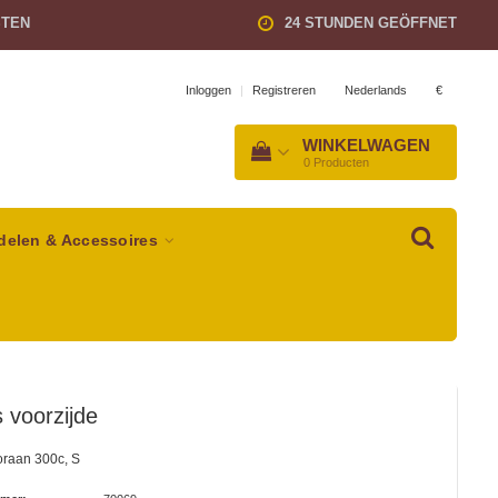
STEN
24 STUNDEN GEÖFFNET
Nederlands
€
Inloggen
|
Registreren
WINKELWAGEN
0
Producten
delen & Accessoires
 voorzijde
oraan 300c, S