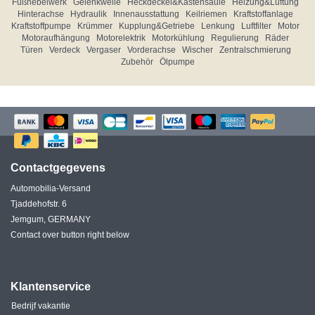
Fußhebelwerk
Gelenkwelle
Heckdeckel&Kastensäule
Heizung&Lüftung
Hinterachse
Hydraulik
Innenausstattung
Keilriemen
Kraftstoffanlage
Kraftstoffpumpe
Krümmer
Kupplung&Getriebe
Lenkung
Luftfilter
Motor
Motoraufhängung
Motorelektrik
Motorkühlung
Regulierung
Räder
Türen
Verdeck
Vergaser
Vorderachse
Wischer
Zentralschmierung
Zubehör
Ölpumpe
Contactgegevens
Automobilia-Versand
Tjaddehofstr. 6
Jemgum, GERMANY
Contact over button right below
Klantenservice
Bedrijf vakantie