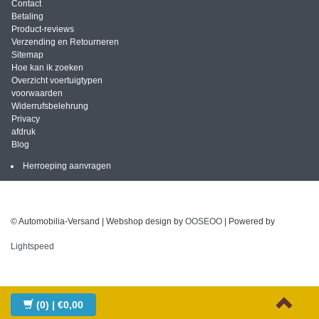
Contact
Betaling
Product-reviews
Verzending en Retourneren
Sitemap
Hoe kan ik zoeken
Overzicht voertuigtypen
voorwaarden
Widerrufsbelehrung
Privacy
afdruk
Blog
Herroeping aanvragen
© Automobilia-Versand | Webshop design by
OOSEOO
| Powered by
Lightspeed
(0)
| €0,00