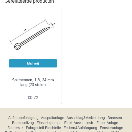
Gerelateerde producten
Mail mij
Splitpennen, 1,8, 34 mm
lang (20 stuks)
€0,72
Aufbaubefestigung
Auspuffanlage
Ausschlag&Verkleidung
Bremsen
Bremsseilzug
Einspritzpumpe
Elekt. Ausr. u. Instr.
Elektr. Anlage
Fahrersitz
Fahrgestell-Blechteile
Federn&Aufhängung
Fensteranlage