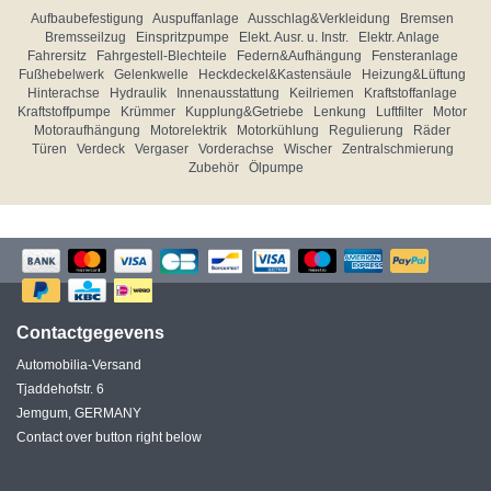
Aufbaubefestigung
Auspuffanlage
Ausschlag&Verkleidung
Bremsen
Bremsseilzug
Einspritzpumpe
Elekt. Ausr. u. Instr.
Elektr. Anlage
Fahrersitz
Fahrgestell-Blechteile
Federn&Aufhängung
Fensteranlage
Fußhebelwerk
Gelenkwelle
Heckdeckel&Kastensäule
Heizung&Lüftung
Hinterachse
Hydraulik
Innenausstattung
Keilriemen
Kraftstoffanlage
Kraftstoffpumpe
Krümmer
Kupplung&Getriebe
Lenkung
Luftfilter
Motor
Motoraufhängung
Motorelektrik
Motorkühlung
Regulierung
Räder
Türen
Verdeck
Vergaser
Vorderachse
Wischer
Zentralschmierung
Zubehör
Ölpumpe
Contactgegevens
Automobilia-Versand
Tjaddehofstr. 6
Jemgum, GERMANY
Contact over button right below