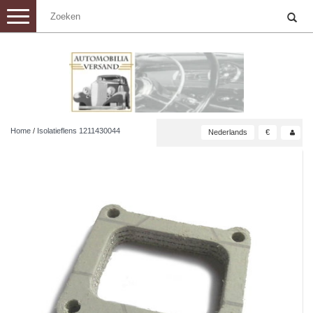
Toggle
navigation
Home
/
Isolatieflens 1211430044
Nederlands
€