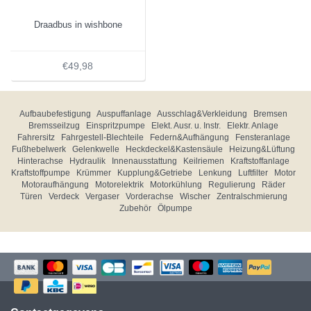
Draadbus in wishbone
€49,98
Aufbaubefestigung
Auspuffanlage
Ausschlag&Verkleidung
Bremsen
Bremsseilzug
Einspritzpumpe
Elekt. Ausr. u. Instr.
Elektr. Anlage
Fahrersitz
Fahrgestell-Blechteile
Federn&Aufhängung
Fensteranlage
Fußhebelwerk
Gelenkwelle
Heckdeckel&Kastensäule
Heizung&Lüftung
Hinterachse
Hydraulik
Innenausstattung
Keilriemen
Kraftstoffanlage
Kraftstoffpumpe
Krümmer
Kupplung&Getriebe
Lenkung
Luftfilter
Motor
Motoraufhängung
Motorelektrik
Motorkühlung
Regulierung
Räder
Türen
Verdeck
Vergaser
Vorderachse
Wischer
Zentralschmierung
Zubehör
Ölpumpe