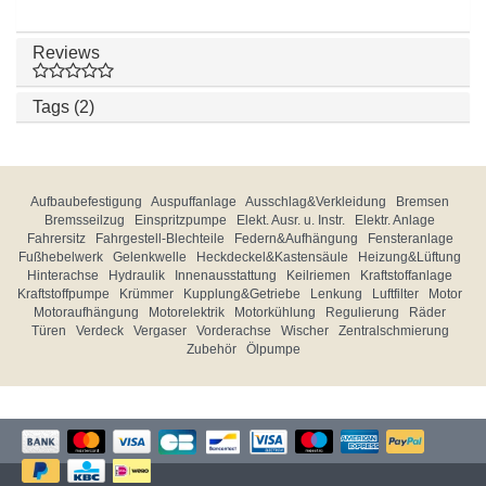
Reviews
Tags (2)
Aufbaubefestigung
Auspuffanlage
Ausschlag&Verkleidung
Bremsen
Bremsseilzug
Einspritzpumpe
Elekt. Ausr. u. Instr.
Elektr. Anlage
Fahrersitz
Fahrgestell-Blechteile
Federn&Aufhängung
Fensteranlage
Fußhebelwerk
Gelenkwelle
Heckdeckel&Kastensäule
Heizung&Lüftung
Hinterachse
Hydraulik
Innenausstattung
Keilriemen
Kraftstoffanlage
Kraftstoffpumpe
Krümmer
Kupplung&Getriebe
Lenkung
Luftfilter
Motor
Motoraufhängung
Motorelektrik
Motorkühlung
Regulierung
Räder
Türen
Verdeck
Vergaser
Vorderachse
Wischer
Zentralschmierung
Zubehör
Ölpumpe