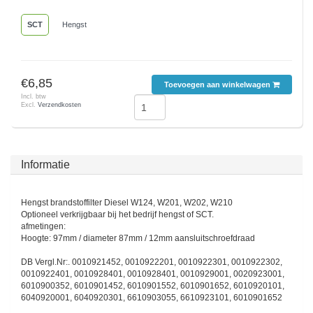
SCT
Hengst
€6,85
Toevoegen aan winkelwagen
Incl. btw
Excl.
Verzendkosten
Informatie
Hengst brandstoffilter Diesel W124, W201, W202, W210
Optioneel verkrijgbaar bij het bedrijf hengst of SCT.
afmetingen:
Hoogte: 97mm / diameter 87mm / 12mm aansluitschroefdraad
DB Vergl.Nr:. 0010921452, 0010922201, 0010922301, 0010922302,
0010922401, 0010928401, 0010928401, 0010929001, 0020923001,
6010900352, 6010901452, 6010901552, 6010901652, 6010920101,
6040920001, 6040920301, 6610903055, 6610923101, 6010901652