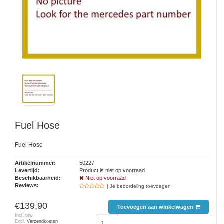
Fuel Hose
Fuel Hose
Artikelnummer:
50227
Levertijd:
Product is niet op voorraad
Beschikbaarheid:
Niet op voorraad
Reviews:
| Je beoordeling toevoegen
€139,90
Toevoegen aan winkelwagen
Incl. btw
Excl.
Verzendkosten