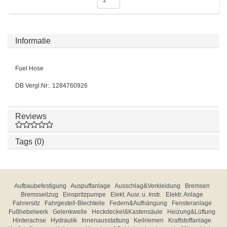
Informatie
Fuel Hose
DB Vergl.Nr:. 1284760926
Reviews
Tags (0)
Aufbaubefestigung
Auspuffanlage
Ausschlag&Verkleidung
Bremsen
Bremsseilzug
Einspritzpumpe
Elekt. Ausr. u. Instr.
Elektr. Anlage
Fahrersitz
Fahrgestell-Blechteile
Federn&Aufhängung
Fensteranlage
Fußhebelwerk
Gelenkwelle
Heckdeckel&Kastensäule
Heizung&Lüftung
Hinterachse
Hydraulik
Innenausstattung
Keilriemen
Kraftstoffanlage