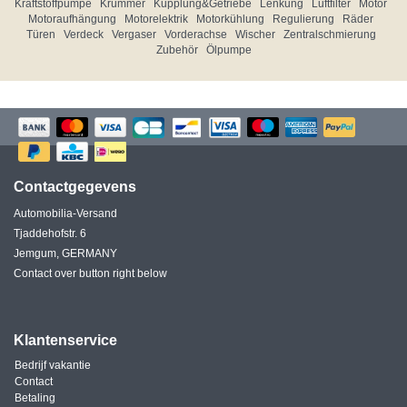
Kraftstoffpumpe
Krümmer
Kupplung&Getriebe
Lenkung
Luftfilter
Motor
Motoraufhängung
Motorelektrik
Motorkühlung
Regulierung
Räder
Türen
Verdeck
Vergaser
Vorderachse
Wischer
Zentralschmierung
Zubehör
Ölpumpe
Contactgegevens
Automobilia-Versand
Tjaddehofstr. 6
Jemgum, GERMANY
Contact over button right below
Klantenservice
Bedrijf vakantie
Contact
Betaling