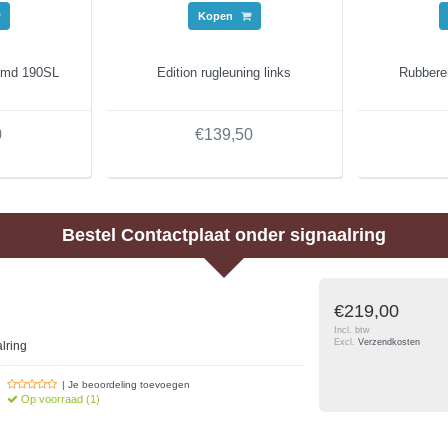
Kopen
omd 190SL
Edition rugleuning links
Rubberen
0
€139,50
Bestel
Contactplaat onder signaalring
€219,00
Incl. btw
Excl.
Verzendkosten
lring
| Je beoordeling toevoegen
Op voorraad (1)