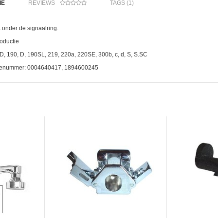
IE
REVIEWS
TAGS (1)
 onder de signaalring.
oductie
 D, 190, D, 190SL, 219, 220a, 220SE, 300b, c, d, S, S.SC
tienummer: 0004640417, 1894600245