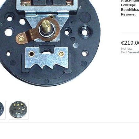
Artikelnu
Levertijd:
Beschikbaa
Reviews:
€219,0
Incl. btw
Excl.
Verzend