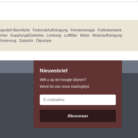
gestell-Blechteile
Federn&Aufhängung
Fensteranlage
Fußhebelwerk
mmer
Kupplung&Getriebe
Lenkung
Luftfilter
Motor
Motoraufhängung
chmierung
Zubehör
Ölpumpe
Nieuwsbrief
Wilt u op de hoogte blijven?
Word lid van onze mailinglijst:
Abonneer