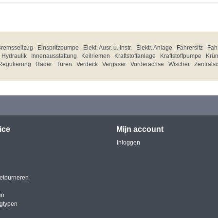
Bremsseilzug
Einspritzpumpe
Elekt. Ausr. u. Instr.
Elektr. Anlage
Fahrersitz
Fahr
Hydraulik
Innenausstattung
Keilriemen
Kraftstoffanlage
Kraftstoffpumpe
Krü
Regulierung
Räder
Türen
Verdeck
Vergaser
Vorderachse
Wischer
Zentrals
ice
Mijn account
Inloggen
etourneren
en
igtypen