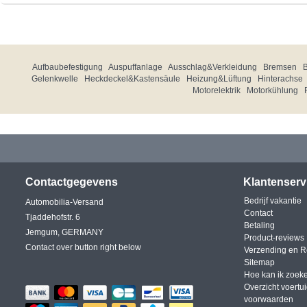
Aufbaubefestigung
Auspuffanlage
Ausschlag&Verkleidung
Bremsen
Gelenkwelle
Heckdeckel&Kastensäule
Heizung&Lüftung
Hinterachse
Motorelektrik
Motorkühlung
Contactgegevens
Klantenserv
Bedrijf vakantie
Automobilia-Versand
Contact
Tjaddehofstr. 6
Betaling
Jemgum, GERMANY
Product-reviews
Contact over button right below
Verzending en R
Sitemap
Hoe kan ik zoek
Overzicht voertu
voorwaarden