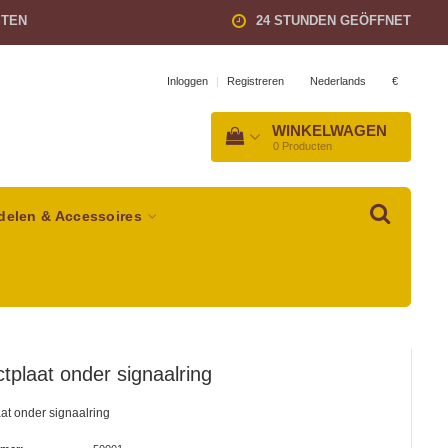
STEN
24 STUNDEN GEÖFFNET
Nederlands
€
Inloggen
|
Registreren
WINKELWAGEN
0
Producten
delen & Accessoires
tplaat onder signaalring
at onder signaalring