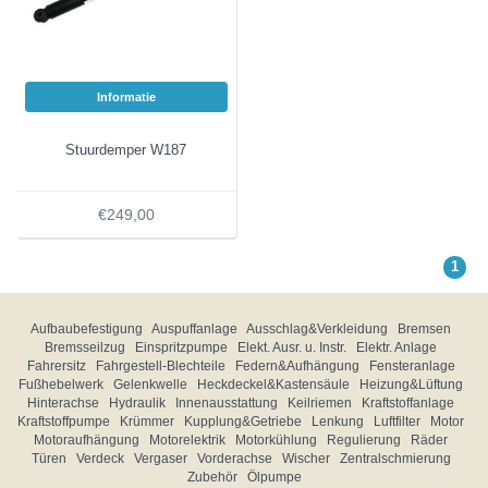
Informatie
Stuurdemper W187
€249,00
1
Aufbaubefestigung
Auspuffanlage
Ausschlag&Verkleidung
Bremsen
Bremsseilzug
Einspritzpumpe
Elekt. Ausr. u. Instr.
Elektr. Anlage
Fahrersitz
Fahrgestell-Blechteile
Federn&Aufhängung
Fensteranlage
Fußhebelwerk
Gelenkwelle
Heckdeckel&Kastensäule
Heizung&Lüftung
Hinterachse
Hydraulik
Innenausstattung
Keilriemen
Kraftstoffanlage
Kraftstoffpumpe
Krümmer
Kupplung&Getriebe
Lenkung
Luftfilter
Motor
Motoraufhängung
Motorelektrik
Motorkühlung
Regulierung
Räder
Türen
Verdeck
Vergaser
Vorderachse
Wischer
Zentralschmierung
Zubehör
Ölpumpe