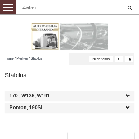
Toggle
navigation
Home
/
Merken
/
Stabilus
Nederlands
€
Stabilus
170 , W136, W191
Ponton, 190SL