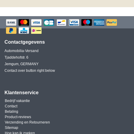
Contactgegevens
Automobilia-Versand
Tjaddehofstr. 6
Jemgum, GERMANY
Contact over button right below
Klantenservice
Bedrijf vakantie
Contact
Betaling
Product-reviews
Verzending en Retourneren
Sitemap
Hoe kan ik zoeken