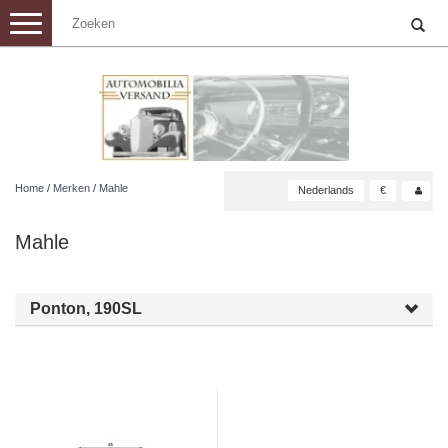
Toggle
navigation
Home
/
Merken
/
Mahle
Nederlands
€
Mahle
Ponton, 190SL