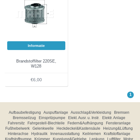
Informatie
Brandstoffilter 220SE,
W128
€6,00
1
Aufbaubefestigung
Auspuffanlage
Ausschlag&Verkleidung
Bremsen
Bremsseilzug
Einspritzpumpe
Elekt. Ausr. u. Instr.
Elektr. Anlage
Fahrersitz
Fahrgestell-Blechteile
Federn&Aufhängung
Fensteranlage
Fußhebelwerk
Gelenkwelle
Heckdeckel&Kastensäule
Heizung&Lüftung
Hinterachse
Hydraulik
Innenausstattung
Keilriemen
Kraftstoffanlage
Kraftstoffpumpe
Krümmer
Kupplung&Getriebe
Lenkung
Luftfilter
Motor