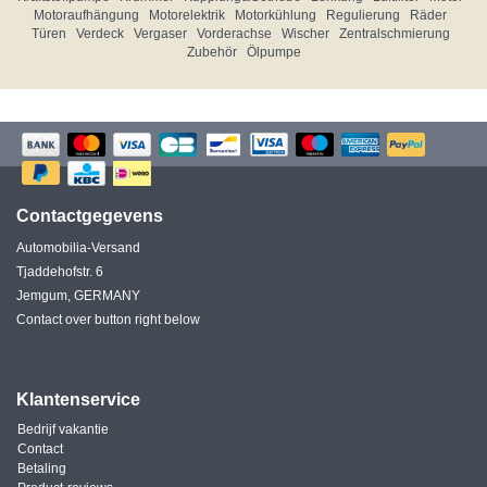
Motoraufhängung
Motorelektrik
Motorkühlung
Regulierung
Räder
Türen
Verdeck
Vergaser
Vorderachse
Wischer
Zentralschmierung
Zubehör
Ölpumpe
Contactgegevens
Automobilia-Versand
Tjaddehofstr. 6
Jemgum, GERMANY
Contact over button right below
Klantenservice
Bedrijf vakantie
Contact
Betaling