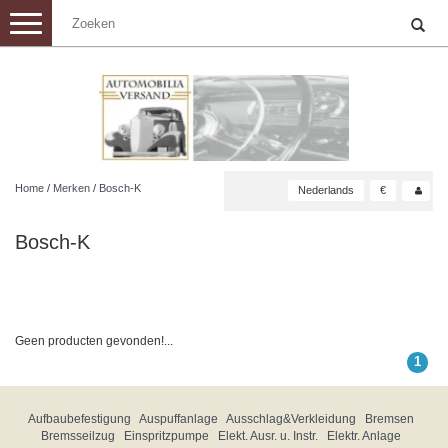
Toggle
navigation
Home
/
Merken
/
Bosch-K
Nederlands
€
Bosch-K
Geen producten gevonden!...
1
Aufbaubefestigung
Auspuffanlage
Ausschlag&Verkleidung
Bremsen
Bremsseilzug
Einspritzpumpe
Elekt. Ausr. u. Instr.
Elektr. Anlage