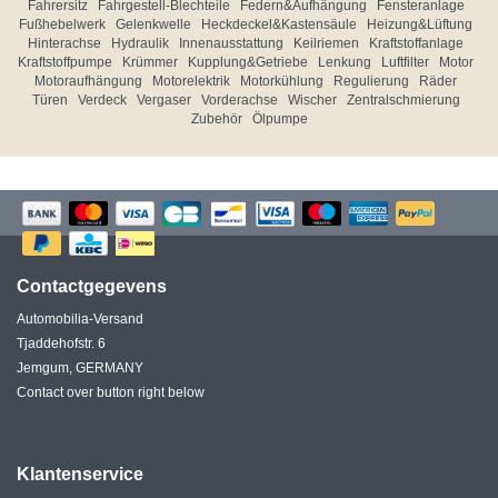
Fahrersitz
Fahrgestell-Blechteile
Federn&Aufhängung
Fensteranlage
Fußhebelwerk
Gelenkwelle
Heckdeckel&Kastensäule
Heizung&Lüftung
Hinterachse
Hydraulik
Innenausstattung
Keilriemen
Kraftstoffanlage
Kraftstoffpumpe
Krümmer
Kupplung&Getriebe
Lenkung
Luftfilter
Motor
Motoraufhängung
Motorelektrik
Motorkühlung
Regulierung
Räder
Türen
Verdeck
Vergaser
Vorderachse
Wischer
Zentralschmierung
Zubehör
Ölpumpe
Contactgegevens
Automobilia-Versand
Tjaddehofstr. 6
Jemgum, GERMANY
Contact over button right below
Klantenservice