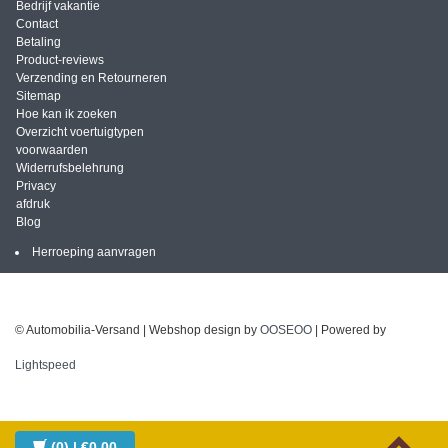
Bedrijf vakantie
Contact
Betaling
Product-reviews
Verzending en Retourneren
Sitemap
Hoe kan ik zoeken
Overzicht voertuigtypen
voorwaarden
Widerrufsbelehrung
Privacy
afdruk
Blog
Herroeping aanvragen
© Automobilia-Versand | Webshop design by
OOSEOO
| Powered by
Lightspeed
(0)
| €0,00