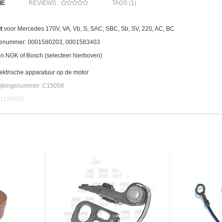
IE
REVIEWS
TAGS (1)
t
voor Mercedes 170V, VA, Vb, S, SAC; SBC, Sb, SV, 220, AC, BC
tienummer: 0001580203, 0001583403
n NGK of Bosch (selecteer hierboven)
ektrische apparatuur op de motor
ijkingsnummer: C15058
1124001