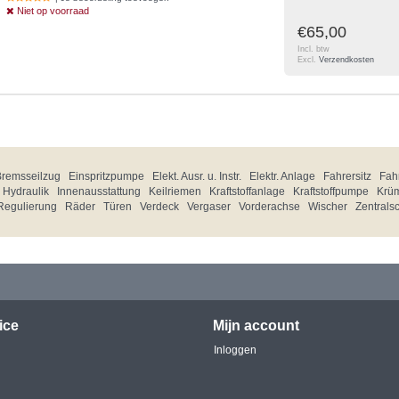
Niet op voorraad
€65,00
Incl. btw
Excl.
Verzendkosten
Bremsseilzug
Einspritzpumpe
Elekt. Ausr. u. Instr.
Elektr. Anlage
Fahrersitz
Fahr
Hydraulik
Innenausstattung
Keilriemen
Kraftstoffanlage
Kraftstoffpumpe
Krü
Regulierung
Räder
Türen
Verdeck
Vergaser
Vorderachse
Wischer
Zentrals
ice
Mijn account
Inloggen