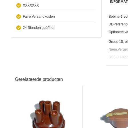
INFORMAT
XXXXXXX
Faire Versandkosten
Bobine
6 vol
DB-referen
24 Stunden geöffnet
Optioneel va
Groep 15, el
Niem.Vergel
BOSCH-022
Gerelateerde producten