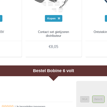
Kopen
70V
Contact set gietijzeren
Ontsteki
distributeur
€8,05
Bestel
Bobine 6 volt
NGK
Bosch
| Je beoordeling toevoegen