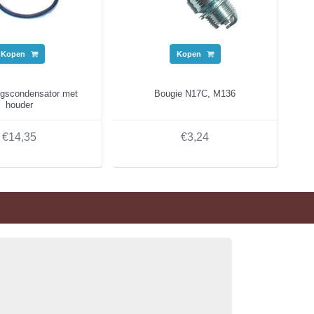
Kopen
Kopen
ngscondensator met
Bougie N17C, M136
houder
€14,35
€3,24