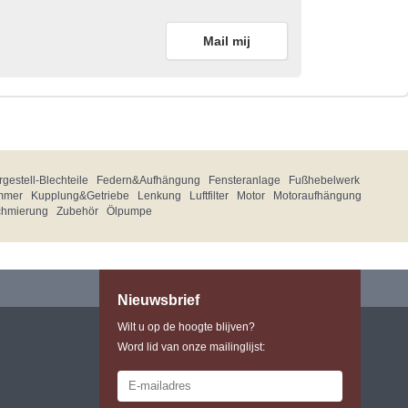
Mail mij
gestell-Blechteile
Federn&Aufhängung
Fensteranlage
Fußhebelwerk
mmer
Kupplung&Getriebe
Lenkung
Luftfilter
Motor
Motoraufhängung
chmierung
Zubehör
Ölpumpe
Nieuwsbrief
Wilt u op de hoogte blijven?
Word lid van onze mailinglijst: