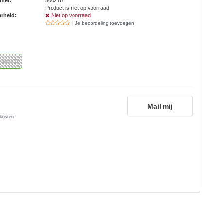
mmer:
50021b
Product is niet op voorraad
rheid:
Niet op voorraad
| Je beoordeling toevoegen
Bosch
Mail mij
kosten