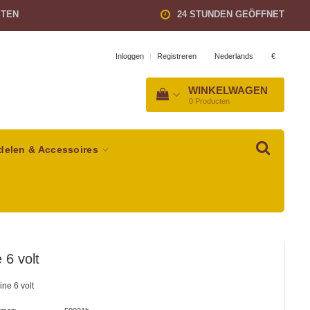
STEN
24 STUNDEN GEÖFFNET
Nederlands
€
Inloggen
|
Registreren
WINKELWAGEN
0
Producten
delen & Accessoires
 6 volt
ne 6 volt