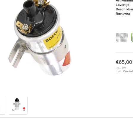
Artikelnu
Levertijd:
Beschikbaa
Reviews:
NGK
€65,00
Incl. btw
Excl.
Verzend