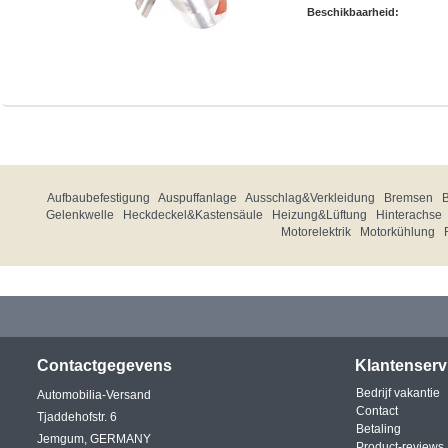
Beschikbaarheid:
Aufbaubefestigung
Auspuffanlage
Ausschlag&Verkleidung
Bremsen
Gelenkwelle
Heckdeckel&Kastensäule
Heizung&Lüftung
Hinterachse
Motorelektrik
Motorkühlung
Contactgegevens
Klantenserv
Bedrijf vakantie
Automobilia-Versand
Contact
Tjaddehofstr. 6
Betaling
Jemgum, GERMANY
Product-reviews