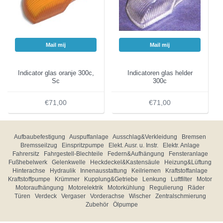
Mail mij
Mail mij
Indicator glas oranje 300c,
Indicatoren glas helder
Sc
300c
€71,00
€71,00
Aufbaubefestigung
Auspuffanlage
Ausschlag&Verkleidung
Bremsen
Bremsseilzug
Einspritzpumpe
Elekt. Ausr. u. Instr.
Elektr. Anlage
Fahrersitz
Fahrgestell-Blechteile
Federn&Aufhängung
Fensteranlage
Fußhebelwerk
Gelenkwelle
Heckdeckel&Kastensäule
Heizung&Lüftung
Hinterachse
Hydraulik
Innenausstattung
Keilriemen
Kraftstoffanlage
Kraftstoffpumpe
Krümmer
Kupplung&Getriebe
Lenkung
Luftfilter
Motor
Motoraufhängung
Motorelektrik
Motorkühlung
Regulierung
Räder
Türen
Verdeck
Vergaser
Vorderachse
Wischer
Zentralschmierung
Zubehör
Ölpumpe