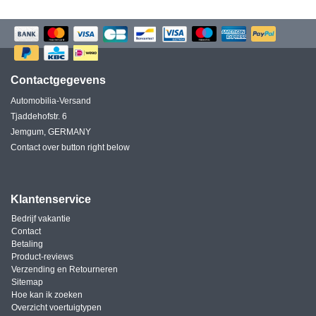
Contactgegevens
Automobilia-Versand
Tjaddehofstr. 6
Jemgum, GERMANY
Contact over button right below
Klantenservice
Bedrijf vakantie
Contact
Betaling
Product-reviews
Verzending en Retourneren
Sitemap
Hoe kan ik zoeken
Overzicht voertuigtypen