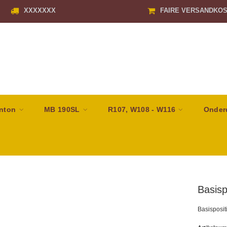
XXXXXXX
FAIRE VERSANDKO
nton
MB 190SL
R107, W108 - W116
Onder
Basispo
Basispositi