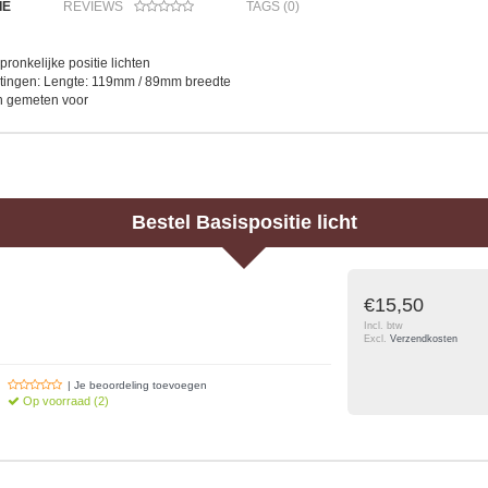
IE
REVIEWS
TAGS (0)
pronkelijke positie lichten
etingen: Lengte: 119mm / 89mm breedte
 gemeten voor
Bestel
Basispositie licht
€15,50
Incl. btw
Excl.
Verzendkosten
| Je beoordeling toevoegen
Op voorraad (2)