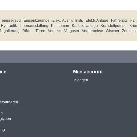
Bremsseilzug
Einspritzpumpe
Elekt. Ausr. u. Instr.
Elektr. Anlage
Fahrersitz
Fahr
Hydraulik
Innenausstattung
Keilriemen
Kraftstoffanlage
Kraftstoffpumpe
Krü
Regulierung
Räder
Türen
Verdeck
Vergaser
Vorderachse
Wischer
Zentrals
ice
Mijn account
Inloggen
etourneren
en
igtypen
ung