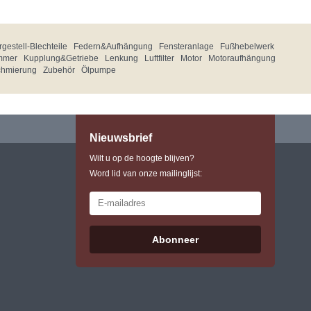
gestell-Blechteile
Federn&Aufhängung
Fensteranlage
Fußhebelwerk
mmer
Kupplung&Getriebe
Lenkung
Luftfilter
Motor
Motoraufhängung
chmierung
Zubehör
Ölpumpe
Nieuwsbrief
Wilt u op de hoogte blijven?
Word lid van onze mailinglijst:
Abonneer