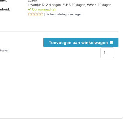
mmer:
10260
Levertijd: D: 2-4 dagen, EU: 3-10 dagen, WW: 4-19 dagen
rheid:
Op voorraad (2)
| Je beoordeling toevoegen
Toevoegen aan winkelwagen
kosten