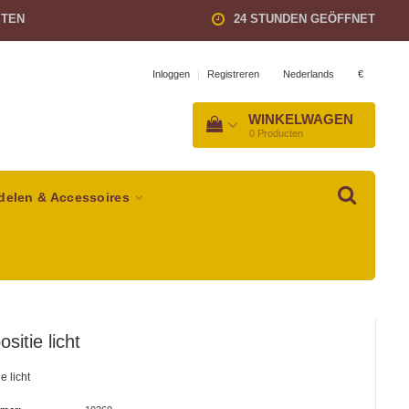
STEN
24 STUNDEN GEÖFFNET
Nederlands
€
Inloggen
|
Registreren
WINKELWAGEN
0
Producten
delen & Accessoires
sitie licht
e licht