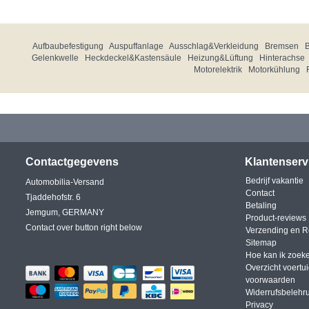
Aufbaubefestigung
Auspuffanlage
Ausschlag&Verkleidung
Bremsen
Gelenkwelle
Heckdeckel&Kastensäule
Heizung&Lüftung
Hinterachse
Motorelektrik
Motorkühlung
Contactgegevens
Klantenserv
Bedrijf vakantie
Automobilia-Versand
Contact
Tjaddehofstr. 6
Betaling
Jemgum, GERMANY
Product-reviews
Contact over button right below
Verzending en R
Sitemap
Hoe kan ik zoek
Overzicht voertu
voorwaarden
Widerrufsbelehr
Privacy