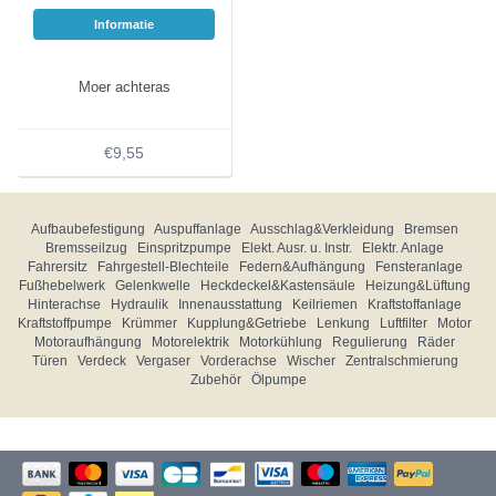
Informatie
Moer achteras
€9,55
Aufbaubefestigung
Auspuffanlage
Ausschlag&Verkleidung
Bremsen
Bremsseilzug
Einspritzpumpe
Elekt. Ausr. u. Instr.
Elektr. Anlage
Fahrersitz
Fahrgestell-Blechteile
Federn&Aufhängung
Fensteranlage
Fußhebelwerk
Gelenkwelle
Heckdeckel&Kastensäule
Heizung&Lüftung
Hinterachse
Hydraulik
Innenausstattung
Keilriemen
Kraftstoffanlage
Kraftstoffpumpe
Krümmer
Kupplung&Getriebe
Lenkung
Luftfilter
Motor
Motoraufhängung
Motorelektrik
Motorkühlung
Regulierung
Räder
Türen
Verdeck
Vergaser
Vorderachse
Wischer
Zentralschmierung
Zubehör
Ölpumpe