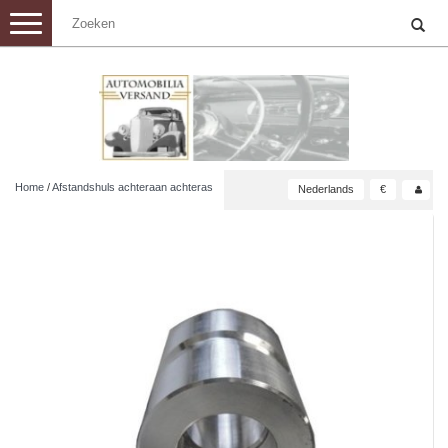
Toggle
navigation
Home
/
Afstandshuls achteraan achteras
Nederlands
€