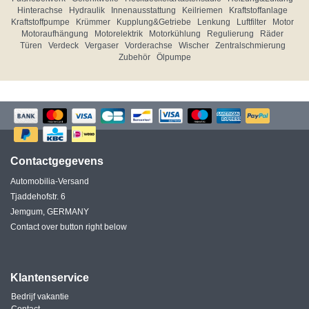
Hinterachse
Hydraulik
Innenausstattung
Keilriemen
Kraftstoffanlage
Kraftstoffpumpe
Krümmer
Kupplung&Getriebe
Lenkung
Luftfilter
Motor
Motoraufhängung
Motorelektrik
Motorkühlung
Regulierung
Räder
Türen
Verdeck
Vergaser
Vorderachse
Wischer
Zentralschmierung
Zubehör
Ölpumpe
Contactgegevens
Automobilia-Versand
Tjaddehofstr. 6
Jemgum, GERMANY
Contact over button right below
Klantenservice
Bedrijf vakantie
Contact