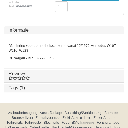
Incl. btw
Excl.
Verzendkosten
Informatie
Afdichtring voor dompelbuissensoren vanaf 12/1972 Mercedes W107,
W116, W123
DB vergelijk nr.: 1079971345
Reviews
Tags (1)
Aufbaubefestigung
Auspuffanlage
Ausschlag&Verkleidung
Bremsen
Bremsseilzug
Einspritzpumpe
Elekt. Ausr. u. Instr.
Elektr. Anlage
Fahrersitz
Fahrgestell-Blechteile
Federn&Aufhängung
Fensteranlage
Fußhebelwerk
Gelenkwelle
Heckdeckel&Kastensäule
Heizung&Lüftung