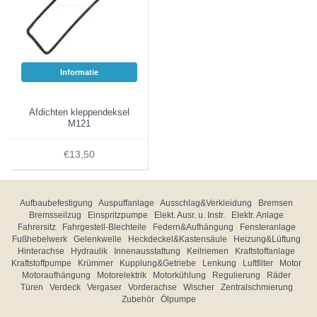
Informatie
Afdichten kleppendeksel
M121
€13,50
Aufbaubefestigung
Auspuffanlage
Ausschlag&Verkleidung
Bremsen
Bremsseilzug
Einspritzpumpe
Elekt. Ausr. u. Instr.
Elektr. Anlage
Fahrersitz
Fahrgestell-Blechteile
Federn&Aufhängung
Fensteranlage
Fußhebelwerk
Gelenkwelle
Heckdeckel&Kastensäule
Heizung&Lüftung
Hinterachse
Hydraulik
Innenausstattung
Keilriemen
Kraftstoffanlage
Kraftstoffpumpe
Krümmer
Kupplung&Getriebe
Lenkung
Luftfilter
Motor
Motoraufhängung
Motorelektrik
Motorkühlung
Regulierung
Räder
Türen
Verdeck
Vergaser
Vorderachse
Wischer
Zentralschmierung
Zubehör
Ölpumpe