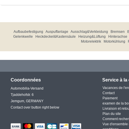
Aufbaubefestigung
Auspuffanlage
Ausschlag&Verkleidung
Bremsen
Gelenkwelle
Heckdeckel&Kastensäule
Heizung&Lüftung
Hinterachse
Motorelektrik
Motorkühlung
Coordonnées
Service à la 
Vacances de l'en
Automobilia-Versand
Contact
Tjaddehofstr. 6
Paiement
Jemgum, GERMANY
examen de la bo
Contact over button right below
Livraison et reto
Plan du site
Comment recher
Vue d'ensemble 