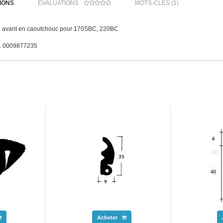
IONS
ÉVALUATIONS
MOTS-CLÉS (1)
ale avant en caoutchouc pour 170SBC, 220BC
:. 0009877235
Acheter