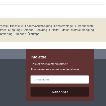
gestell-Blechteile
Federn&Aufhängung
Fensteranlage
Fußhebelwerk
mmer
Kupplung&Getriebe
Lenkung
Luftfilter
Motor
Motoraufhängung
chmierung
Zubehör
Ölpumpe
Infolettre
Désirez-vous rester informé?
Abonnez-vous à notre liste de diffusion:
S'abonner