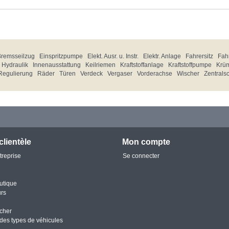
Bremsseilzug
Einspritzpumpe
Elekt. Ausr. u. Instr.
Elektr. Anlage
Fahrersitz
Fahr
Hydraulik
Innenausstattung
Keilriemen
Kraftstoffanlage
Kraftstoffpumpe
Krü
Regulierung
Räder
Türen
Verdeck
Vergaser
Vorderachse
Wischer
Zentrals
clientèle
Mon compte
treprise
Se connecter
utique
urs
cher
des types de véhicules