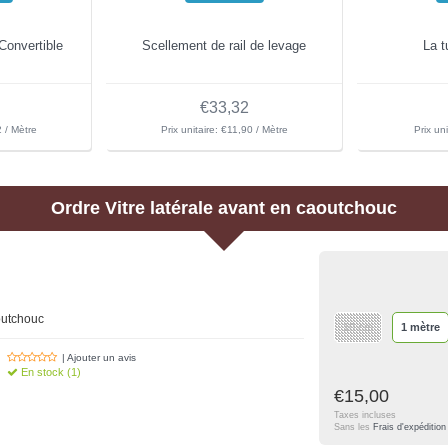
 Convertible
Scellement de rail de levage
La t
€33,32
2 / Mètre
Prix unitaire: €11,90 / Mètre
Prix un
Ordre
Vitre latérale avant en caoutchouc
aoutchouc
10 cm
1 mètre
| Ajouter un avis
En stock (1)
€15,00
Taxes incluses
Sans les
Frais d'expédition