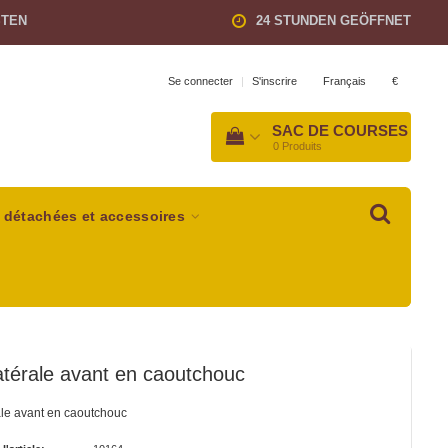
STEN
24 STUNDEN GEÖFFNET
Français
€
Se connecter
|
S'inscrire
SAC DE COURSES
0
Produits
 détachées et accessoires
latérale avant en caoutchouc
rale avant en caoutchouc