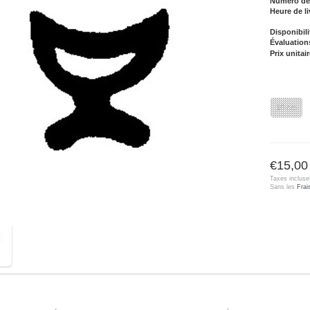
Numéro de l
Heure de li
Disponibili
Évaluation
Prix unitair
10 cm
€15,00
Taxes incluse
Sans les
Frai