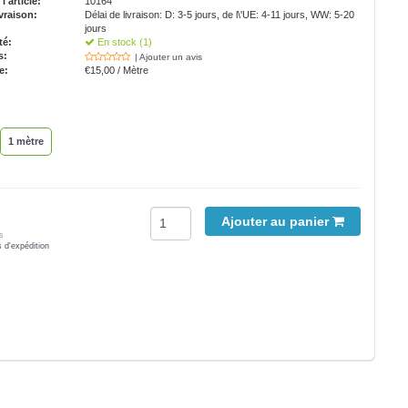
'article:
10164
vraison:
Délai de livraison: D: 3-5 jours, de l\'UE: 4-11 jours, WW: 5-20
jours
té:
En stock (1)
s:
| Ajouter un avis
e:
€15,00 / Mètre
1 mètre
Ajouter au panier
s
s d'expédition