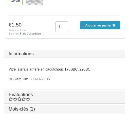
10 cm
1 mètres
€1,50
Ajouter au panier
Taxes incluses
Sans les
Frais d'expédition
Informations
Vitre latérale arrière en caoutchouc 170SBC, 220BC
DB Vergl.Nr:. 0009877135
Évaluations
Mots-clés (1)