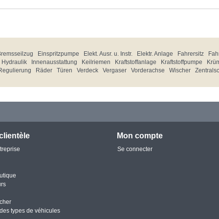
Bremsseilzug
Einspritzpumpe
Elekt. Ausr. u. Instr.
Elektr. Anlage
Fahrersitz
Fahr
Hydraulik
Innenausstattung
Keilriemen
Kraftstoffanlage
Kraftstoffpumpe
Krü
Regulierung
Räder
Türen
Verdeck
Vergaser
Vorderachse
Wischer
Zentrals
clientèle
Mon compte
treprise
Se connecter
utique
urs
cher
des types de véhicules