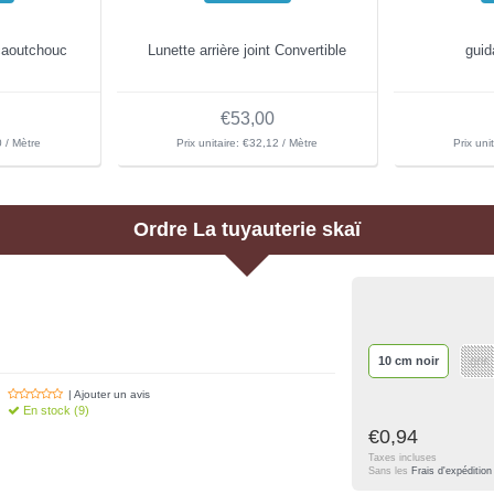
 caoutchouc
Lunette arrière joint Convertible
guid
€53,00
0 / Mètre
Prix unitaire: €32,12 / Mètre
Prix uni
Ordre
La tuyauterie skaï
10 cm noir
gris
| Ajouter un avis
En stock (9)
€0,94
Taxes incluses
Sans les
Frais d'expédition