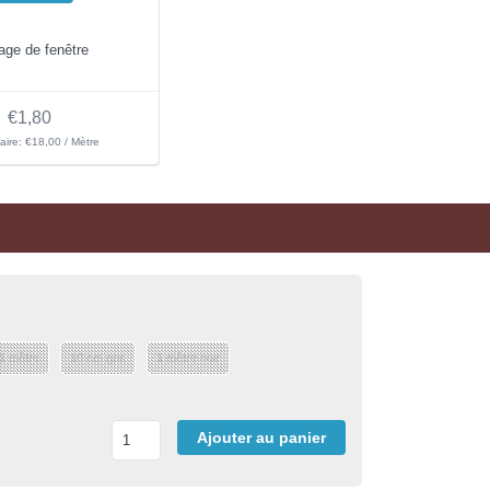
age de fenêtre
€1,80
taire: €18,00 / Mètre
 1 mètre
10 cm gris
1 mètre noir
Ajouter au panier