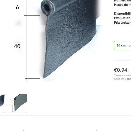
Numéro de l
Heure de li
Disponibili
Évaluation
Prix unitair
10 cm no
€0,94
Taxes incluse
Sans les
Frai