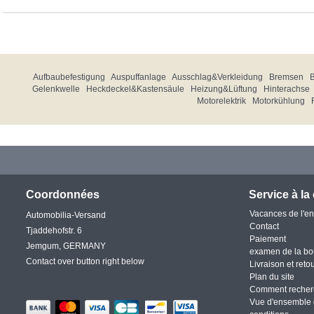
Aufbaubefestigung
Auspuffanlage
Ausschlag&Verkleidung
Bremsen
Gelenkwelle
Heckdeckel&Kastensäule
Heizung&Lüftung
Hinterachse
Motorelektrik
Motorkühlung
Coordonnées
Service à la 
Vacances de l'en
Automobilia-Versand
Contact
Tjaddehofstr. 6
Paiement
Jemgum, GERMANY
examen de la bo
Contact over button right below
Livraison et reto
Plan du site
Comment recher
Vue d'ensemble 