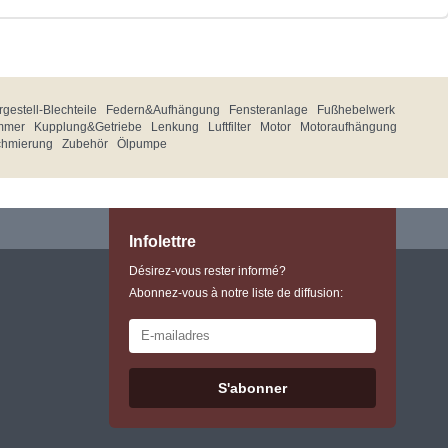
gestell-Blechteile
Federn&Aufhängung
Fensteranlage
Fußhebelwerk
mmer
Kupplung&Getriebe
Lenkung
Luftfilter
Motor
Motoraufhängung
chmierung
Zubehör
Ölpumpe
Infolettre
Désirez-vous rester informé?
Abonnez-vous à notre liste de diffusion:
S'abonner