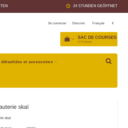
STEN
24 STUNDEN GEÖFFNET
Français
€
Se connecter
|
S'inscrire
SAC DE COURSES
0
Produits
 détachées et accessoires
auterie skaï
rie skaï