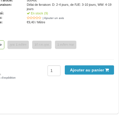
'article:
50045c
vraison:
Délai de livraison: D: 2-4 jours, de l'UE: 3-10 jours, WW: 4-19
jours
té:
En stock (9)
s:
| Ajouter un avis
e:
€9,40 / Mètre
ir
gris 1 mètre
10 cm gris
1 mètre noir
Ajouter au panier
s
s d'expédition