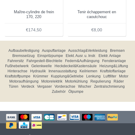
Maître-cylindre de frein
Tenir échappement en
170, 220
caoutchouc
€174,50
€8,00
Aufbaubefestigung
Auspuffanlage
Ausschlag&Verkleidung
Bremsen
Bremsseilzug
Einspritzpumpe
Elekt. Ausr. u. Instr.
Elektr. Anlage
Fahrersitz
Fahrgestell-Blechteile
Federn&Aufhängung
Fensteranlage
Fußhebelwerk
Gelenkwelle
Heckdeckel&Kastensäule
Heizung&Lüftung
Hinterachse
Hydraulik
Innenausstattung
Keilriemen
Kraftstoffanlage
Kraftstoffpumpe
Krümmer
Kupplung&Getriebe
Lenkung
Luftfilter
Motor
Motoraufhängung
Motorelektrik
Motorkühlung
Regulierung
Räder
Türen
Verdeck
Vergaser
Vorderachse
Wischer
Zentralschmierung
Zubehör
Ölpumpe