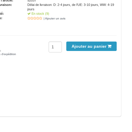
'article:
52037
vraison:
Délai de livraison: D: 2-4 jours, de l'UE: 3-10 jours, WW: 4-19
jours
té:
En stock (9)
s:
| Ajouter un avis
Ajouter au panier
s
s d'expédition