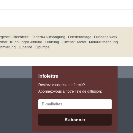
gestell-Blechteile
Federn&Aufhängung
Fensteranlage
Fußhebelwerk
mmer
Kupplung&Getriebe
Lenkung
Luftfilter
Motor
Motoraufhängung
chmierung
Zubehör
Ölpumpe
Infolettre
Désirez-vous rester informé?
Abonnez-vous à notre liste de diffusion:
S'abonner