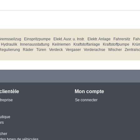
Bremsseilzug
Einspritzpumpe
Elekt. Ausr. u. Instr.
Elektr. Anlage
Fahrersitz
Fahr
Hydraulik
Innenausstattung
Keilriemen
Kraftstoffanlage
Kraftstoffpumpe
Krü
Regulierung
Räder
Türen
Verdeck
Vergaser
Vorderachse
Wischer
Zentrals
clientèle
Mon compte
treprise
Se connecter
utique
urs
cher
des types de véhicules