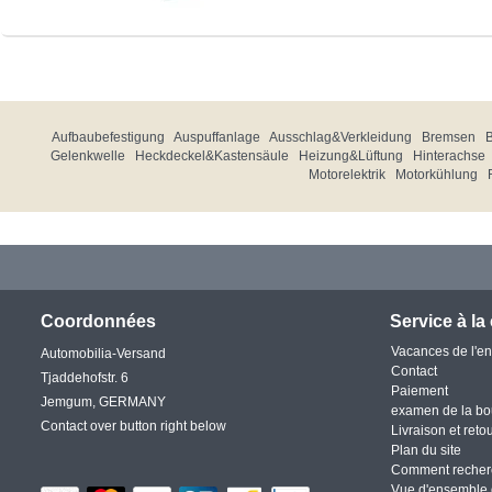
Aufbaubefestigung
Auspuffanlage
Ausschlag&Verkleidung
Bremsen
Gelenkwelle
Heckdeckel&Kastensäule
Heizung&Lüftung
Hinterachse
Motorelektrik
Motorkühlung
Coordonnées
Service à la 
Vacances de l'en
Automobilia-Versand
Contact
Tjaddehofstr. 6
Paiement
Jemgum, GERMANY
examen de la bo
Contact over button right below
Livraison et reto
Plan du site
Comment recher
Vue d'ensemble 