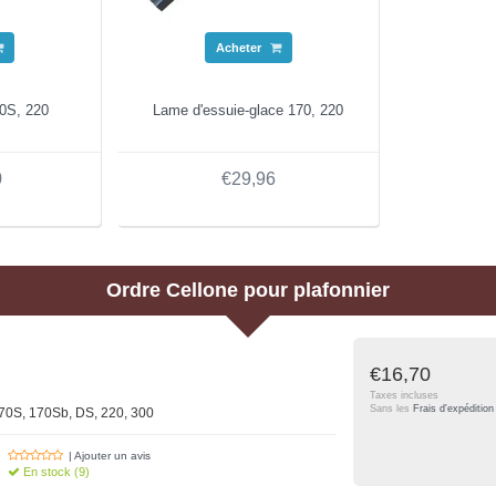
Acheter
70S, 220
Lame d'essuie-glace 170, 220
0
€29,96
Ordre
Cellone pour plafonnier
€16,70
Taxes incluses
Sans les
Frais d'expédition
170S, 170Sb, DS, 220, 300
| Ajouter un avis
En stock (9)