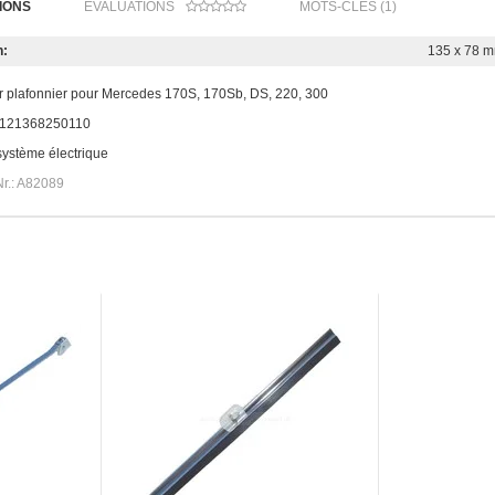
IONS
ÉVALUATIONS
MOTS-CLÉS (1)
:
135 x 78 
r plafonnier pour Mercedes 170S, 170Sb, DS, 220, 300
: 121368250110
système électrique
Nr.: A82089