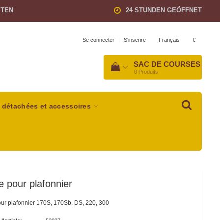
STEN
24 STUNDEN GEÖFFNET
Français
€
Se connecter
|
S'inscrire
SAC DE COURSES
0
Produits
 détachées et accessoires
e pour plafonnier
ur plafonnier 170S, 170Sb, DS, 220, 300