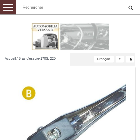
Toggle
navigation
Accueil
/
Bras d'essuie-170S, 220
Français
€