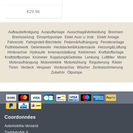
€29,96
Aufbaubefestigung
Auspuffanlage
Ausschlag&Verkleidung
Bremsen
Bremsseilzug
Einspritzpumpe
Elekt. Ausr. u. Instr.
Elektr. Anlage
Fahrersitz
Fahrgestell-Blechteile
Federn&Aufhängung
Fensteranlage
Fußhebelwerk
Gelenkwelle
Heckdeckel&Kastensäule
Heizung&Lüftung
Hinterachse
Hydraulik
Innenausstattung
Keilriemen
Kraftstoffanlage
Kraftstoffpumpe
Krümmer
Kupplung&Getriebe
Lenkung
Luftfilter
Motor
Motoraufhängung
Motorelektrik
Motorkühlung
Regulierung
Räder
Türen
Verdeck
Vergaser
Vorderachse
Wischer
Zentralschmierung
Zubehör
Ölpumpe
Coordonnées
Automobilia-Versand
Tjaddehofstr. 6