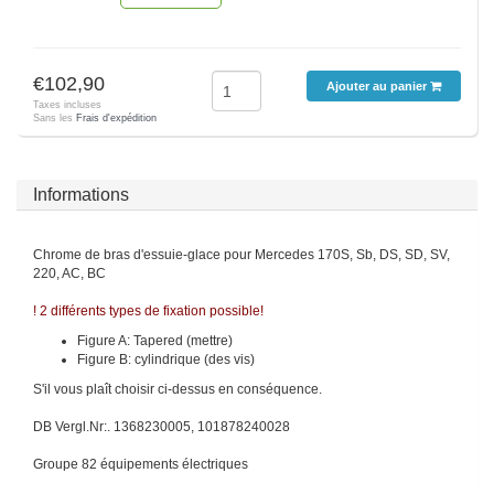
€102,90
Ajouter au panier
Taxes incluses
Sans les
Frais d'expédition
Informations
Chrome de bras d'essuie-glace pour Mercedes 170S, Sb, DS, SD, SV,
220, AC, BC
! 2 différents types de fixation possible!
Figure A: Tapered (mettre)
Figure B: cylindrique (des vis)
S'il vous plaît choisir ci-dessus en conséquence.
DB Vergl.Nr:. 1368230005, 101878240028
Groupe 82 équipements électriques